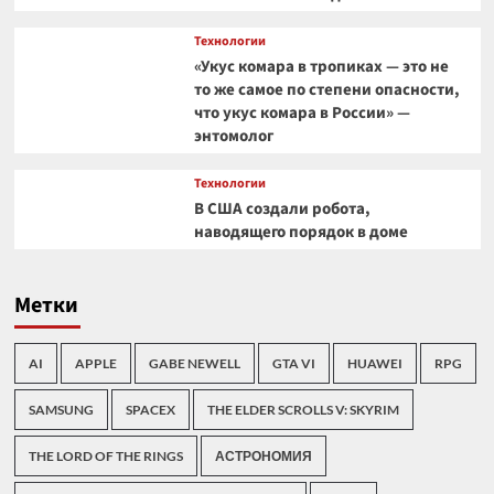
Технологии
«Укус комара в тропиках — это не
то же самое по степени опасности,
что укус комара в России» —
энтомолог
Технологии
В США создали робота,
наводящего порядок в доме
Метки
AI
APPLE
GABE NEWELL
GTA VI
HUAWEI
RPG
SAMSUNG
SPACEX
THE ELDER SCROLLS V: SKYRIM
THE LORD OF THE RINGS
АСТРОНОМИЯ