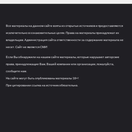
Все материалы на данном сайте взяты из открытых источников и предоставляются
исключительно в ознакомительных целях. Права на материалы принадлежат их
владельцам. Администрация сайта ответственности за содержание материала не
несет. Сайт не является СМИ!
Если Вы обнаружили на нашем сайте материалы, которые нарушают авторские
права, принадлежащие Вам, Вашей компании или организации, пожалуйста,
сообщите нам.
На сайте могут быть опубликованы материалы 18+!
При цитировании ссылка на источник обязательна.