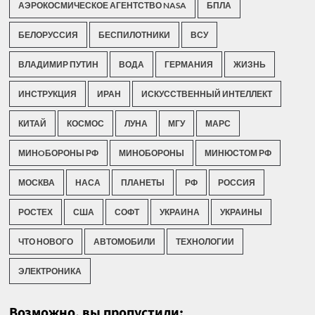
АЭРОКОСМИЧЕСКОЕ АГЕНТСТВО NASA
БПЛА
БЕЛОРУССИЯ
БЕСПИЛОТНИКИ
ВСУ
ВЛАДИМИР ПУТИН
ВОДА
ГЕРМАНИЯ
ЖИЗНЬ
ИНСТРУКЦИЯ
ИРАН
ИСКУССТВЕННЫЙ ИНТЕЛЛЕКТ
КИТАЙ
КОСМОС
ЛУНА
МГУ
МАРС
МИНOБОРОНЫ РФ
МИНОБОРОНЫ
МИНЮСТОМ РФ
МОСКВА
НАСА
ПЛАНЕТЫ
РФ
РОССИЯ
РОСТЕХ
США
СОФТ
УКРАИНА
УКРАИНЫ
ЧТО НОВОГО
АВТОМОБИЛИ
ТЕХНОЛОГИИ
ЭЛЕКТРОНИКА
Возможно, вы пропустили: