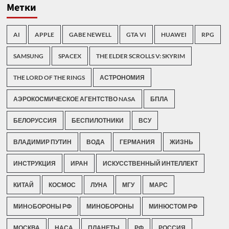
Метки
AI
APPLE
GABE NEWELL
GTA VI
HUAWEI
RPG
SAMSUNG
SPACEX
THE ELDER SCROLLS V: SKYRIM
THE LORD OF THE RINGS
АСТРОНОМИЯ
АЭРОКОСМИЧЕСКОЕ АГЕНТСТВО NASA
БПЛА
БЕЛОРУССИЯ
БЕСПИЛОТНИКИ
ВСУ
ВЛАДИМИР ПУТИН
ВОДА
ГЕРМАНИЯ
ЖИЗНЬ
ИНСТРУКЦИЯ
ИРАН
ИСКУССТВЕННЫЙ ИНТЕЛЛЕКТ
КИТАЙ
КОСМОС
ЛУНА
МГУ
МАРС
МИНOБОРОНЫ РФ
МИНОБОРОНЫ
МИНЮСТОМ РФ
МОСКВА
НАСА
ПЛАНЕТЫ
РФ
РОССИЯ