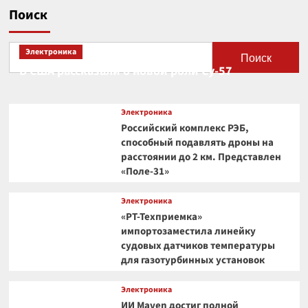
Поиск
Электроника
Поиск
В США рассказали о новой роли Су-57
Электроника
Российский комплекс РЭБ,
способный подавлять дроны на
расстоянии до 2 км. Представлен
«Поле-31»
Электроника
«РТ-Техприемка»
импортозаместила линейку
судовых датчиков температуры
для газотурбинных установок
Электроника
ИИ Maven достиг полной