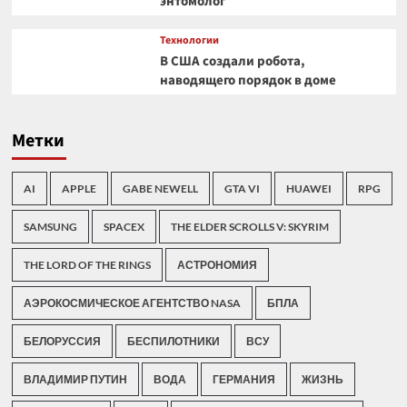
энтомолог
Технологии
В США создали робота,
наводящего порядок в доме
Метки
AI
APPLE
GABE NEWELL
GTA VI
HUAWEI
RPG
SAMSUNG
SPACEX
THE ELDER SCROLLS V: SKYRIM
THE LORD OF THE RINGS
АСТРОНОМИЯ
АЭРОКОСМИЧЕСКОЕ АГЕНТСТВО NASA
БПЛА
БЕЛОРУССИЯ
БЕСПИЛОТНИКИ
ВСУ
ВЛАДИМИР ПУТИН
ВОДА
ГЕРМАНИЯ
ЖИЗНЬ