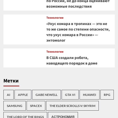
по России, не до конца оценивают
возможные последствия
Технологии
«Укус комара в тропиках — это не
то же самое по степени опасности,
что укус комара в России» —
энтомолог
Технологии
В США создали робота,
наводящего порядок в доме
Метки
AI
APPLE
GABE NEWELL
GTA VI
HUAWEI
RPG
SAMSUNG
SPACEX
THE ELDER SCROLLS V: SKYRIM
THE LORD OF THE RINGS
АСТРОНОМИЯ