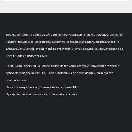
Все материалы на данном сайте взяты из открытых источников и предоставляются
исключительно в ознакомительных целях. Права на материалы принадлежат их
владельцам. Администрация сайта ответственности за содержание материала не
несет. Сайт не является СМИ!
Если Вы обнаружили на нашем сайте материалы, которые нарушают авторские
права, принадлежащие Вам, Вашей компании или организации, пожалуйста,
сообщите нам.
На сайте могут быть опубликованы материалы 18+!
При цитировании ссылка на источник обязательна.