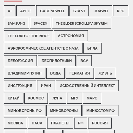
AI
APPLE
GABE NEWELL
GTA VI
HUAWEI
RPG
SAMSUNG
SPACEX
THE ELDER SCROLLS V: SKYRIM
THE LORD OF THE RINGS
АСТРОНОМИЯ
АЭРОКОСМИЧЕСКОЕ АГЕНТСТВО NASA
БПЛА
БЕЛОРУССИЯ
БЕСПИЛОТНИКИ
ВСУ
ВЛАДИМИР ПУТИН
ВОДА
ГЕРМАНИЯ
ЖИЗНЬ
ИНСТРУКЦИЯ
ИРАН
ИСКУССТВЕННЫЙ ИНТЕЛЛЕКТ
КИТАЙ
КОСМОС
ЛУНА
МГУ
МАРС
МИНOБОРОНЫ РФ
МИНОБОРОНЫ
МИНЮСТОМ РФ
МОСКВА
НАСА
ПЛАНЕТЫ
РФ
РОССИЯ