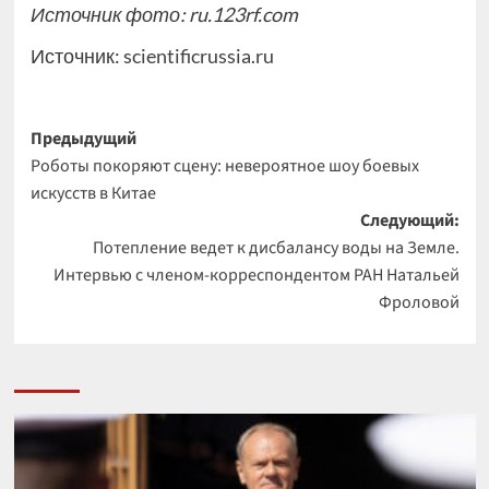
Источник фото: ru.123rf.com
Источник:
scientificrussia.ru
Навигация
Предыдущий
Роботы покоряют сцену: невероятное шоу боевых
записи
искусств в Китае
Следующий:
Потепление ведет к дисбалансу воды на Земле.
Интервью с членом-корреспондентом РАН Натальей
Фроловой