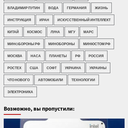
ВЛАДИМИР ПУТИН
ВОДА
ГЕРМАНИЯ
ЖИЗНЬ
ИНСТРУКЦИЯ
ИРАН
ИСКУССТВЕННЫЙ ИНТЕЛЛЕКТ
КИТАЙ
КОСМОС
ЛУНА
МГУ
МАРС
МИНOБОРОНЫ РФ
МИНОБОРОНЫ
МИНЮСТОМ РФ
МОСКВА
НАСА
ПЛАНЕТЫ
РФ
РОССИЯ
РОСТЕХ
США
СОФТ
УКРАИНА
УКРАИНЫ
ЧТО НОВОГО
АВТОМОБИЛИ
ТЕХНОЛОГИИ
ЭЛЕКТРОНИКА
Возможно, вы пропустили: