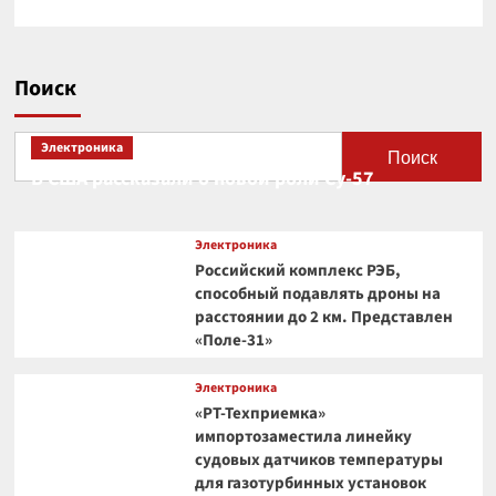
Поиск
Электроника
Поиск
В США рассказали о новой роли Су-57
Электроника
Российский комплекс РЭБ,
способный подавлять дроны на
расстоянии до 2 км. Представлен
«Поле-31»
Электроника
«РТ-Техприемка»
импортозаместила линейку
судовых датчиков температуры
для газотурбинных установок