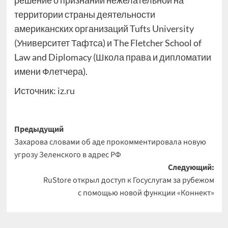
решение о признании нежелательной на
территории страны деятельности
американских организаций Tufts University
(Университет Тафтса) и The Fletcher School of
Law and Diplomacy (Школа права и дипломатии
имени Флетчера).
Источник:
iz.ru
Навигация
Предыдущий
Захарова словами об аде прокомментировала новую
записи
угрозу Зеленского в адрес РФ
Следующий:
RuStore открыл доступ к Госуслугам за рубежом
с помощью новой функции «Коннект»