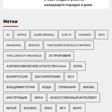
наводящего порядок в доме
Метки
AI
APPLE
GABE NEWELL
GTA VI
HUAWEI
RPG
SAMSUNG
SPACEX
THE ELDER SCROLLS V: SKYRIM
THE LORD OF THE RINGS
АСТРОНОМИЯ
АЭРОКОСМИЧЕСКОЕ АГЕНТСТВО NASA
БПЛА
БЕЛОРУССИЯ
БЕСПИЛОТНИКИ
ВСУ
ВЛАДИМИР ПУТИН
ВОДА
ГЕРМАНИЯ
ЖИЗНЬ
ИНСТРУКЦИЯ
ИРАН
ИСКУССТВЕННЫЙ ИНТЕЛЛЕКТ
КИТАЙ
КОСМОС
ЛУНА
МГУ
МАРС