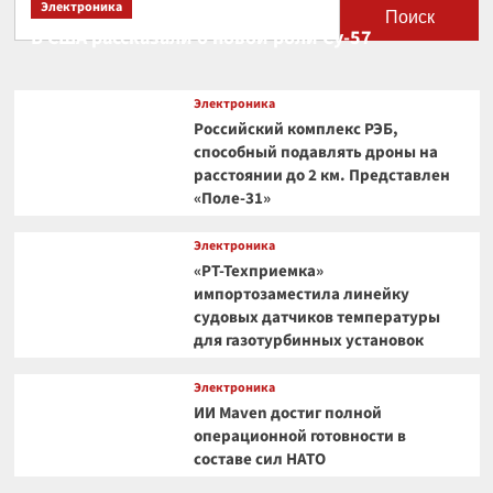
Электроника
Поиск
В США рассказали о новой роли Су-57
Электроника
Российский комплекс РЭБ,
способный подавлять дроны на
расстоянии до 2 км. Представлен
«Поле-31»
Электроника
«РТ-Техприемка»
импортозаместила линейку
судовых датчиков температуры
для газотурбинных установок
Электроника
ИИ Maven достиг полной
операционной готовности в
составе сил НАТО