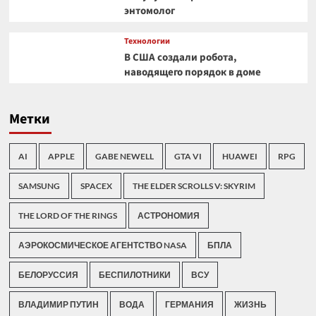
энтомолог
Технологии
В США создали робота,
наводящего порядок в доме
Метки
AI
APPLE
GABE NEWELL
GTA VI
HUAWEI
RPG
SAMSUNG
SPACEX
THE ELDER SCROLLS V: SKYRIM
THE LORD OF THE RINGS
АСТРОНОМИЯ
АЭРОКОСМИЧЕСКОЕ АГЕНТСТВО NASA
БПЛА
БЕЛОРУССИЯ
БЕСПИЛОТНИКИ
ВСУ
ВЛАДИМИР ПУТИН
ВОДА
ГЕРМАНИЯ
ЖИЗНЬ