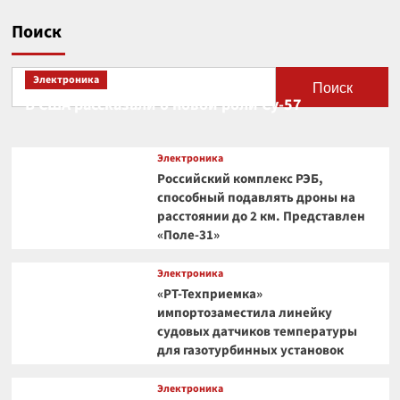
Поиск
Электроника
Поиск
В США рассказали о новой роли Су-57
Электроника
Российский комплекс РЭБ,
способный подавлять дроны на
расстоянии до 2 км. Представлен
«Поле-31»
Электроника
«РТ-Техприемка»
импортозаместила линейку
судовых датчиков температуры
для газотурбинных установок
Электроника