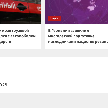
Наука
м крае грузовой
В Германии заявили о
улся с автомобилем
многолетней подготовке
дороге
наследниками нацистов реван
ться
.