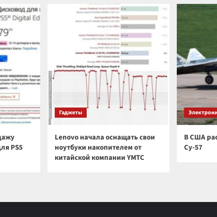
Гаджеты
Электрон
дажу
Lenovo начала оснащать свои
В США ра
для PS5
ноутбуки накопителем от
Су-57
а
китайской компании YMTC