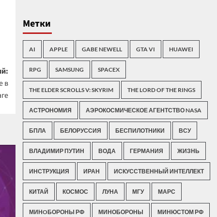
Метки
AI
APPLE
GABE NEWELL
GTA VI
HUAWEI
й:
RPG
SAMSUNG
SPACEX
е в
THE ELDER SCROLLS V: SKYRIM
THE LORD OF THE RINGS
аге
АСТРОНОМИЯ
АЭРОКОСМИЧЕСКОЕ АГЕНТСТВО NASA
БПЛА
БЕЛОРУССИЯ
БЕСПИЛОТНИКИ
ВСУ
ВЛАДИМИР ПУТИН
ВОДА
ГЕРМАНИЯ
ЖИЗНЬ
ИНСТРУКЦИЯ
ИРАН
ИСКУССТВЕННЫЙ ИНТЕЛЛЕКТ
КИТАЙ
КОСМОС
ЛУНА
МГУ
МАРС
МИНOБОРОНЫ РФ
МИНОБОРОНЫ
МИНЮСТОМ РФ