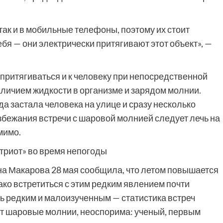
так и в мобильные телефоны, поэтому их стоит
бя — они электрически притягивают этот объект», —
притягиваться и к человеку при непосредственной
наличием жидкости в организме и зарядом молнии.
да застала человека на улице и сразу несколько
збежания встречи с шаровой молнией следует лечь на
мимо.
атриот» во время непогоды
а Макарова 28 мая сообщила, что летом повышается
ко встретиться с этим редким явлением почти
ь редким и малоизученным — статистика встреч
ут шаровые молнии, неоспорима: ученый, первым