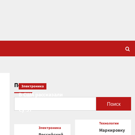
Поиск
Электроника
В США рассказали
о новой роли
Поиск
и
Су-57
Технологии
Электроника
Маркировку
Российский