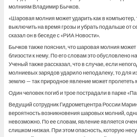
молниям Владимир Бычков.
«Шаровая молния может ударить как в компьютер, 
выключить на время грозы и убрать подальше от се
сказал он в беседе с «РИА Новости».
Бычков также пояснил, что шаровая молния может 
близости к нему. По его словам это обусловлено 
Ученый также рассказал, что в случае, если непого
молниевых зарядов ударило неподалеку, то для и
землю — так природное явление может пролететь 
Один человек погиб и трое пострадали в парке «П
Ведущий сотрудник Гидрометцентра России Марин
вероятность возникновения шаровых молний, одна
невозможно. По ее словам, явление является очен
слишком низкая. При этом опасность, которую нес