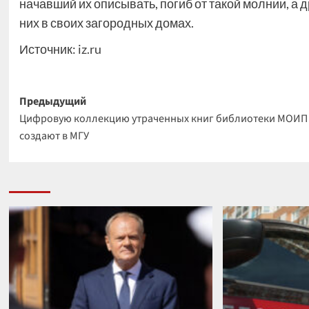
начавший их описывать, погиб от такой молнии, а
них в своих загородных домах.
Источник:
iz.ru
Навигация
Предыдущий
Цифровую коллекцию утраченных книг библиотеки МОИП
записи
создают в МГУ