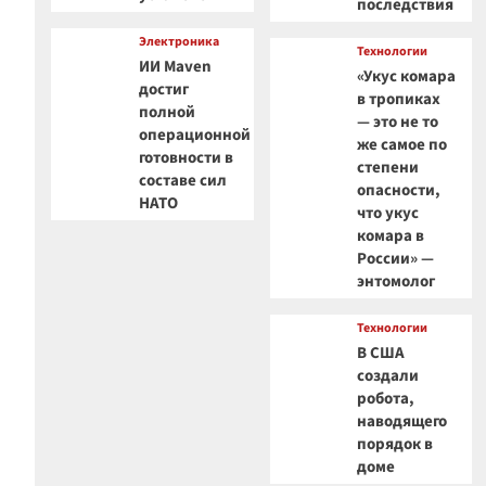
последствия
Электроника
Технологии
ИИ Maven
«Укус комара
достиг
в тропиках
полной
— это не то
операционной
же самое по
готовности в
степени
составе сил
опасности,
НАТО
что укус
комара в
России» —
энтомолог
Технологии
В США
создали
робота,
наводящего
порядок в
доме