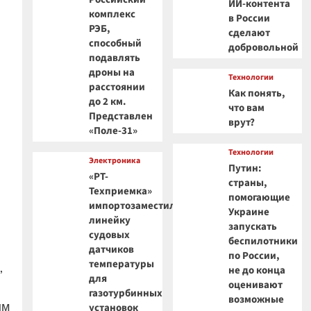
ИИ-контента
комплекс
в России
РЭБ,
сделают
способный
добровольной
подавлять
дроны на
Технологии
расстоянии
Как понять,
до 2 км.
что вам
Представлен
врут?
«Поле-31»
Технологии
Электроника
Путин:
«РТ-
страны,
Техприемка»
помогающие
импортозаместила
Украине
линейку
запускать
судовых
беспилотники
датчиков
по России,
температуры
,
не до конца
для
оценивают
газотурбинных
возможные
ым
установок