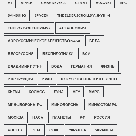
AI
APPLE
GABE NEWELL
GTA VI
HUAWEI
RPG
SAMSUNG
SPACEX
THE ELDER SCROLLS V: SKYRIM
THE LORD OF THE RINGS
АСТРОНОМИЯ
АЭРОКОСМИЧЕСКОЕ АГЕНТСТВО NASA
БПЛА
БЕЛОРУССИЯ
БЕСПИЛОТНИКИ
ВСУ
ВЛАДИМИР ПУТИН
ВОДА
ГЕРМАНИЯ
ЖИЗНЬ
ИНСТРУКЦИЯ
ИРАН
ИСКУССТВЕННЫЙ ИНТЕЛЛЕКТ
КИТАЙ
КОСМОС
ЛУНА
МГУ
МАРС
МИНOБОРОНЫ РФ
МИНОБОРОНЫ
МИНЮСТОМ РФ
МОСКВА
НАСА
ПЛАНЕТЫ
РФ
РОССИЯ
РОСТЕХ
США
СОФТ
УКРАИНА
УКРАИНЫ