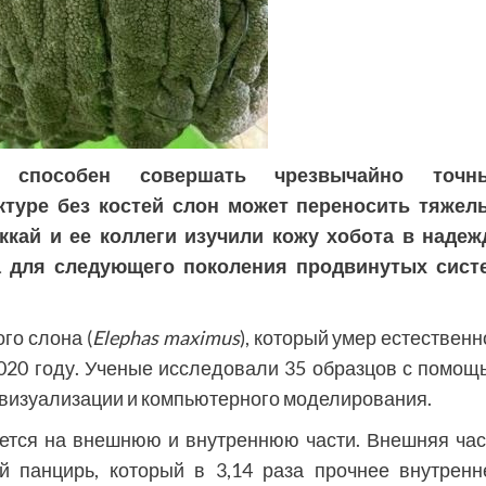
способен совершать чрезвычайно точн
ктуре без костей слон может переносить тяжел
ккай и ее коллеги изучили кожу хобота в надеж
а для следующего поколения продвинутых сист
го слона (
Elephas maximus
), который умер естественн
020 году. Ученые исследовали 35 образцов с помощ
 визуализации и компьютерного моделирования.
яется на внешнюю и внутреннюю части. Внешняя час
й панцирь, который в 3,14 раза прочнее внутренн