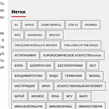
ть
ая
Метки
ны
AI
APPLE
GABE NEWELL
GTA VI
HUAWEI
ак
RPG
SAMSUNG
SPACEX
 в
THE ELDER SCROLLS V: SKYRIM
THE LORD OF THE RINGS
ра
уя
АСТРОНОМИЯ
АЭРОКОСМИЧЕСКОЕ АГЕНТСТВО NASA
ть
БПЛА
БЕЛОРУССИЯ
БЕСПИЛОТНИКИ
ВСУ
ые
ВЛАДИМИР ПУТИН
ВОДА
ГЕРМАНИЯ
ЖИЗНЬ
ИНСТРУКЦИЯ
ИРАН
ИСКУССТВЕННЫЙ ИНТЕЛЛЕКТ
КИТАЙ
КОСМОС
ЛУНА
МГУ
МАРС
МИНOБОРОНЫ РФ
МИНОБОРОНЫ
МИНЮСТОМ РФ