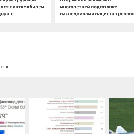
м крае грузовой
В Германии заявили о
улся с автомобилем
многолетней подготовке
дороге
наследниками нацистов реван
ться
.