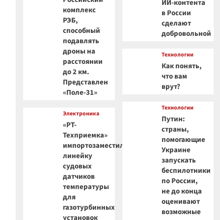
ИИ-контента
комплекс
в России
РЭБ,
сделают
способный
добровольной
подавлять
дроны на
Технологии
расстоянии
Как понять,
до 2 км.
что вам
Представлен
врут?
«Поле-31»
Технологии
Электроника
Путин:
«РТ-
страны,
Техприемка»
помогающие
импортозаместила
Украине
линейку
запускать
судовых
беспилотники
датчиков
по России,
температуры
не до конца
для
оценивают
газотурбинных
возможные
установок