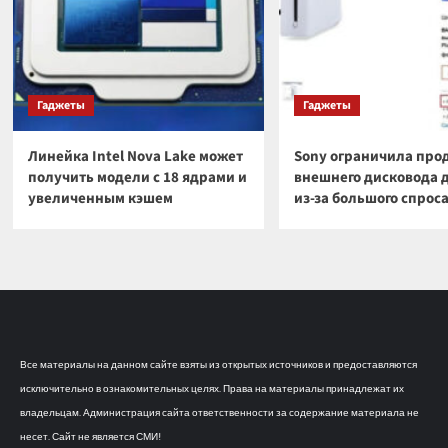
Гаджеты
Гаджеты
Линейка Intel Nova Lake может
Sony ограничила про
получить модели с 18 ядрами и
внешнего дисковода 
увеличенным кэшем
из-за большого спрос
Все материалы на данном сайте взяты из открытых источников и предоставляются
исключительно в ознакомительных целях. Права на материалы принадлежат их
владельцам. Администрация сайта ответственности за содержание материала не
несет. Сайт не является СМИ!