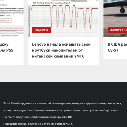
Гаджеты
Электрон
дажу
Lenovo начала оснащать свои
В США ра
для PS5
ноутбуки накопителем от
Су-57
а
китайской компании YMTC
Если Вы обнаружили на нашем сайте материалы, которые нарушают авторские права,
принадлежащие Вам, Вашей компании или организации, пожалуйста, сообщите нам.
На сайте могут быть опубликованы материалы 18+!
При цитировании ссылка на источник обязательна.