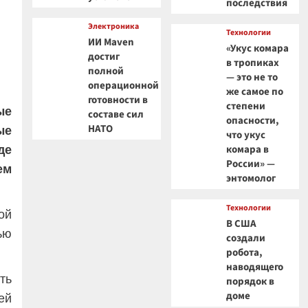
последствия
Электроника
Технологии
ИИ Maven
«Укус комара
достиг
в тропиках
полной
— это не то
операционной
же самое по
готовности в
степени
ые
составе сил
опасности,
НАТО
ые
что укус
де
комара в
России» —
ем
энтомолог
Технологии
ой
В США
ью
создали
робота,
наводящего
ть
порядок в
доме
ей