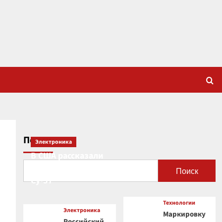
Поиск
Электроника
В США рассказали
о новой роли
Поиск
Су-57
Технологии
Электроника
Маркировку
Российский