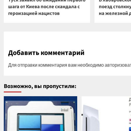
Туск заявил об ожидании первого
В Хабаровско
шага от Киева после скандала с
поезд столкн
героизацией нацистов
на железной 
Добавить комментарий
Для отправки комментария вам необходимо
авторизова
Возможно, вы пропустили: