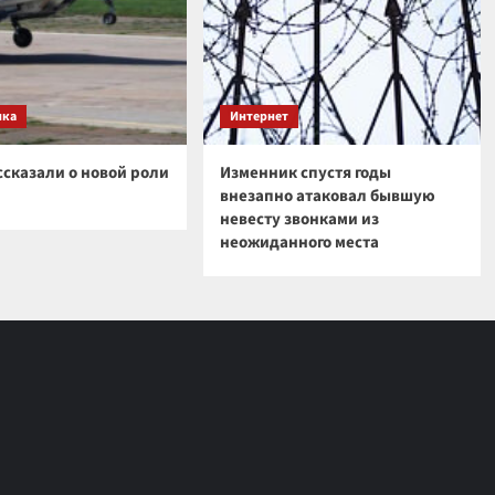
ика
Интернет
ссказали о новой роли
Изменник спустя годы
внезапно атаковал бывшую
невесту звонками из
неожиданного места