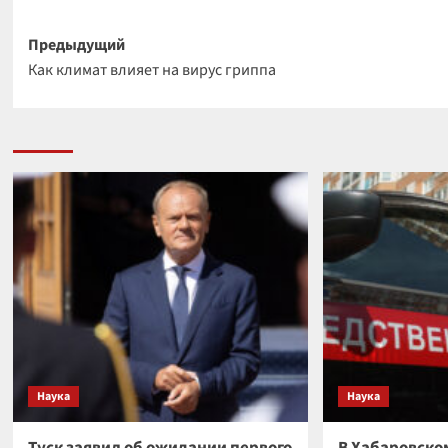
Навигация
Предыдущий
Как климат влияет на вирус гриппа
записи
Наука
Наука