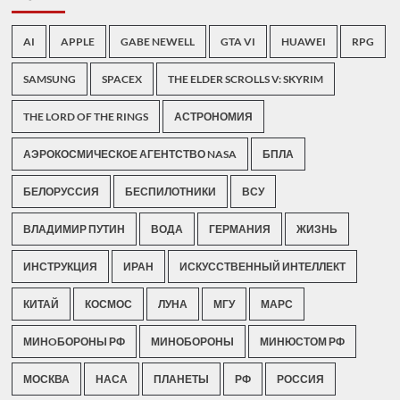
AI
APPLE
GABE NEWELL
GTA VI
HUAWEI
RPG
SAMSUNG
SPACEX
THE ELDER SCROLLS V: SKYRIM
THE LORD OF THE RINGS
АСТРОНОМИЯ
АЭРОКОСМИЧЕСКОЕ АГЕНТСТВО NASA
БПЛА
БЕЛОРУССИЯ
БЕСПИЛОТНИКИ
ВСУ
ВЛАДИМИР ПУТИН
ВОДА
ГЕРМАНИЯ
ЖИЗНЬ
ИНСТРУКЦИЯ
ИРАН
ИСКУССТВЕННЫЙ ИНТЕЛЛЕКТ
КИТАЙ
КОСМОС
ЛУНА
МГУ
МАРС
МИНOБОРОНЫ РФ
МИНОБОРОНЫ
МИНЮСТОМ РФ
МОСКВА
НАСА
ПЛАНЕТЫ
РФ
РОССИЯ