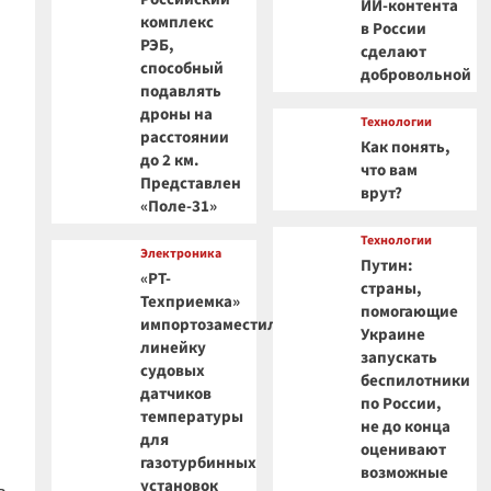
ИИ-контента
комплекс
в России
РЭБ,
сделают
способный
добровольной
подавлять
дроны на
Технологии
расстоянии
Как понять,
до 2 км.
что вам
Представлен
врут?
«Поле-31»
Технологии
Электроника
Путин:
«РТ-
страны,
Техприемка»
помогающие
импортозаместила
Украине
линейку
запускать
судовых
беспилотники
датчиков
по России,
температуры
не до конца
для
оценивают
газотурбинных
возможные
установок