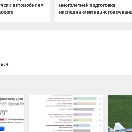
улся с автомобилем
многолетней подготовке
дороге
наследниками нацистов реван
ться
.