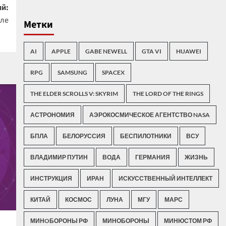
й:
еле
Метки
AI
APPLE
GABE NEWELL
GTA VI
HUAWEI
RPG
SAMSUNG
SPACEX
THE ELDER SCROLLS V: SKYRIM
THE LORD OF THE RINGS
АСТРОНОМИЯ
АЭРОКОСМИЧЕСКОЕ АГЕНТСТВО NASA
БПЛА
БЕЛОРУССИЯ
БЕСПИЛОТНИКИ
ВСУ
ВЛАДИМИР ПУТИН
ВОДА
ГЕРМАНИЯ
ЖИЗНЬ
ИНСТРУКЦИЯ
ИРАН
ИСКУССТВЕННЫЙ ИНТЕЛЛЕКТ
КИТАЙ
КОСМОС
ЛУНА
МГУ
МАРС
МИНOБОРОНЫ РФ
МИНОБОРОНЫ
МИНЮСТОМ РФ