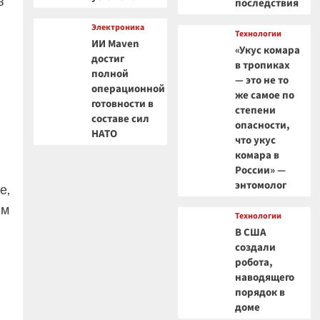
в
последствия
Электроника
Технологии
ИИ Maven
«Укус комара
достиг
в тропиках
полной
— это не то
операционной
же самое по
готовности в
степени
составе сил
опасности,
НАТО
что укус
комара в
России» —
энтомолог
е,
ым
Технологии
В США
создали
робота,
наводящего
порядок в
доме