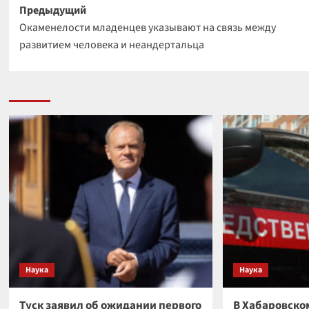
Навигация
Предыдущий
Окаменелости младенцев указывают на связь между
записи
развитием человека и неандертальца
Наука
Наука
Туск заявил об ожидании первого
В Хабаровско