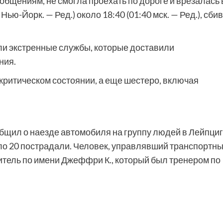
бщениям, не смогла проехать по дороге и врезалась 
ью-Йорк. — Ред.) около 18:40 (01:40 мск. — Ред.), сбив
ыли экстренные службы, которые доставили
ния.
критическом состоянии, а еще шестеро, включая
ообщил о наезде автомобиля на группу людей в Лейпциг
коло 20 пострадали. Человек, управлявший транспортн
итель по имени Джеффри К., который был тренером по