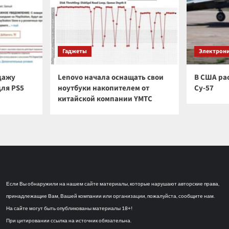
Гаджеты
Электрон
дажу
Lenovo начала оснащать свои
В США ра
для PS5
ноутбуки накопителем от
Су-57
а
китайской компании YMTC
Если Вы обнаружили на нашем сайте материалы, которые нарушают авторские права,
принадлежащие Вам, Вашей компании или организации, пожалуйста, сообщите нам.
На сайте могут быть опубликованы материалы 18+!
При цитировании ссылка на источник обязательна.