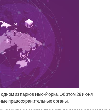
одном из парков Нью-Йорка. Об этом 28 июня
стные правоохранительные органы.