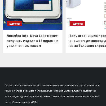
Гаджеты
Гаджеты
Линейка Intel Nova Lake может
Sony ограничила про
получить модели с 18 ядрами и
внешнего дисковода 
увеличенным кэшем
из-за большого спрос
Все материалы на данном сайте взяты из открытых источников и предоставляются
исключительно в ознакомительных целях. Права на материалы принадлежат их
владельцам. Администрация сайта ответственности за содержание материала не
несет. Сайт не является СМИ!