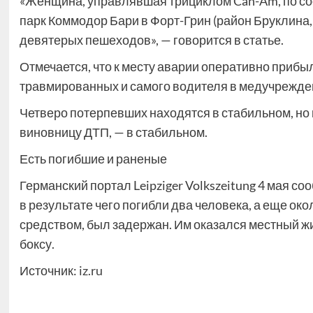
«Женщина, управлявшая трициклом Can-Am, по соо
парк Коммодор Бари в Форт-Грин (район Бруклина, Н
девятерых пешеходов», — говорится в статье.
Отмечается, что к месту аварии оперативно приб
травмированных и самого водителя в медучрежде
Четверо потерпевших находятся в стабильном, но 
виновницу ДТП, — в стабильном.
Есть погибшие и раненые
Германский портал Leipziger Volkszeitung 4 мая с
в результате чего погибли два человека, а еще о
средством, был задержан. Им оказался местный ж
боксу.
Источник:
iz.ru