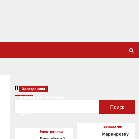
Поиск
Электроника
В США рассказали
о новой роли
Поиск
Су-57
Технологии
Электроника
Маркировку
Российский