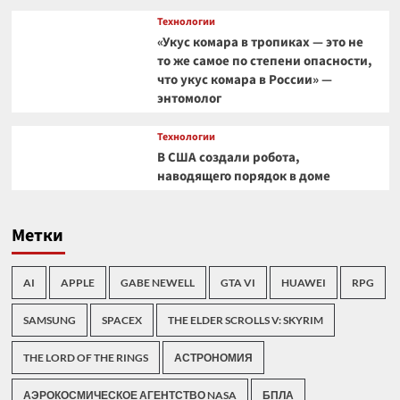
Технологии
«Укус комара в тропиках — это не
то же самое по степени опасности,
что укус комара в России» —
энтомолог
Технологии
В США создали робота,
наводящего порядок в доме
Метки
AI
APPLE
GABE NEWELL
GTA VI
HUAWEI
RPG
SAMSUNG
SPACEX
THE ELDER SCROLLS V: SKYRIM
THE LORD OF THE RINGS
АСТРОНОМИЯ
АЭРОКОСМИЧЕСКОЕ АГЕНТСТВО NASA
БПЛА