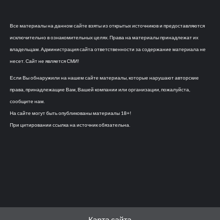
Все материалы на данном сайте взяты из открытых источников и предоставляются
исключительно в ознакомительных целях. Права на материалы принадлежат их
владельцам. Администрация сайта ответственности за содержание материала не
несет. Сайт не является СМИ!
Если Вы обнаружили на нашем сайте материалы, которые нарушают авторские
права, принадлежащие Вам, Вашей компании или организации, пожалуйста,
сообщите нам.
На сайте могут быть опубликованы материалы 18+!
При цитировании ссылка на источник обязательна.
Карта сайта