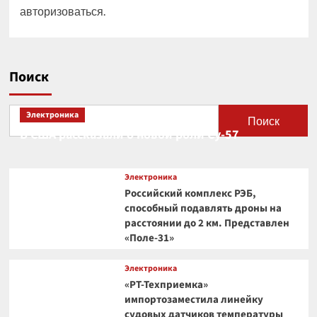
авторизоваться
.
Поиск
Электроника
Поиск
В США рассказали о новой роли Су-57
Электроника
Российский комплекс РЭБ,
способный подавлять дроны на
расстоянии до 2 км. Представлен
«Поле-31»
Электроника
«РТ-Техприемка»
импортозаместила линейку
судовых датчиков температуры