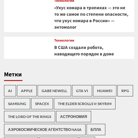
Технологии
«Укус комара в тропиках — это не
то же самое по степени опасности,
что укус комара в России» —
энтомолог
Технологии
В США создали робота,
наводящего порядок в доме
Метки
AI
APPLE
GABE NEWELL
GTA VI
HUAWEI
RPG
SAMSUNG
SPACEX
THE ELDER SCROLLS V: SKYRIM
THE LORD OF THE RINGS
АСТРОНОМИЯ
АЭРОКОСМИЧЕСКОЕ АГЕНТСТВО NASA
БПЛА