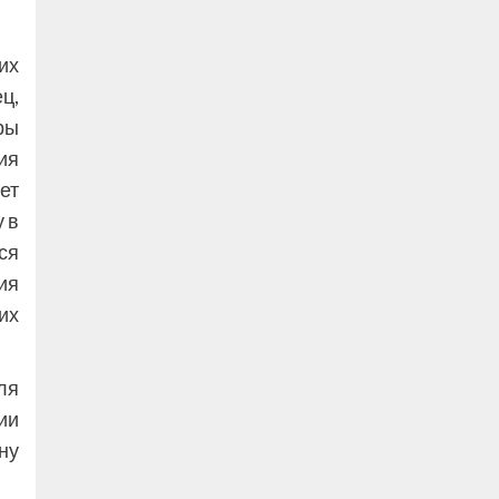
их
ц,
ры
ия
ет
у в
ся
ия
их
ля
ии
ну