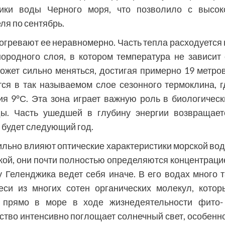
тики воды Черного моря, что позволило с высок
ля по сентябрь.
рогревают ее неравномерно. Часть тепла расходуется 
ородного слоя, в котором температура не зависит 
ожет сильно меняться, достигая примерно 19 метров
ся в так называемом слое сезонного термоклина, г
ия 9°С. Эта зона играет важную роль в биологическ
ы. Часть ушедшей в глубину энергии возвращает
м будет следующий год.
льно влияют оптические характеристики морской вод
никой, они почти полностью определяются концентраци
Геленджика ведет себя иначе. В его водах много т
си из многих сотен органических молекул, котор
 прямо в море в ходе жизнедеятельности фито-
ство интенсивно поглощает солнечный свет, особенно