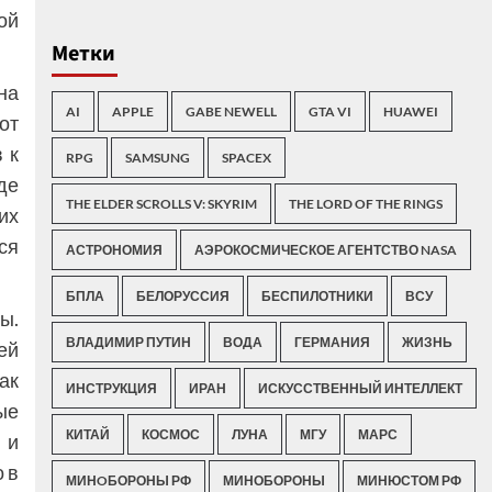
ой
Метки
на
AI
APPLE
GABE NEWELL
GTA VI
HUAWEI
от
 к
RPG
SAMSUNG
SPACEX
де
THE ELDER SCROLLS V: SKYRIM
THE LORD OF THE RINGS
их
ся
АСТРОНОМИЯ
АЭРОКОСМИЧЕСКОЕ АГЕНТСТВО NASA
БПЛА
БЕЛОРУССИЯ
БЕСПИЛОТНИКИ
ВСУ
ы.
ВЛАДИМИР ПУТИН
ВОДА
ГЕРМАНИЯ
ЖИЗНЬ
ей
ак
ИНСТРУКЦИЯ
ИРАН
ИСКУССТВЕННЫЙ ИНТЕЛЛЕКТ
ые
КИТАЙ
КОСМОС
ЛУНА
МГУ
МАРС
 и
 в
МИНOБОРОНЫ РФ
МИНОБОРОНЫ
МИНЮСТОМ РФ