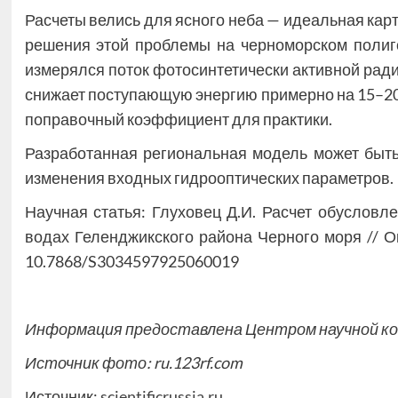
Расчеты велись для ясного неба — идеальная карт
решения этой проблемы на черноморском поли
измерялся поток фотосинтетически активной ради
снижает поступающую энергию примерно на 15–20
поправочный коэффициент для практики.
Разработанная региональная модель может быть
изменения входных гидрооптических параметров.
Научная статья: Глуховец Д.И. Расчет обусловл
водах Геленджикского района Черного моря // Ок
10.7868/S3034597925060019
Информация предоставлена Центром научной к
Источник фото: ru.123rf.com
Источник:
scientificrussia.ru