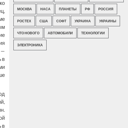
ко
МОСКВА
НАСА
ПЛАНЕТЫ
РФ
РОССИЯ
ц,
ме
РОСТЕХ
США
СОФТ
УКРАИНА
УКРАИНЫ
ым
ЧТО НОВОГО
АВТОМОБИЛИ
ТЕХНОЛОГИИ
ие
ия
ЭЛЕКТРОНИКА
 —
 в
ми
ше
од
й,
н.
ой
 в