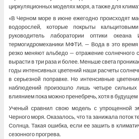
циркуляционных моделях моря, а также для климат
«В Черном море в июне ежегодно происходят ма
водорослей, которые покрыты кальцитовым
руководитель лаборатории оптики океана
термогидромеханики МФТИ. — Вода в это время 
резко меняют альбедо — отражение солнечного с
вырасти в три раза и более. Меньше света проникае
годы интенсивных цветений наши расчеты солнеч
в серьезной поправке. Но интенсивные цветени
наблюдений произошло лишь четыре сильных э
влиянием пока можно пренебречь, хотя в будущем 
Ученый сравнил свою модель с упрощенной эм
Черного моря. Оказалось, что та занижала поток 
Солнца. Такая ошибка, если ее зашить в климати
сезонного прогрева.