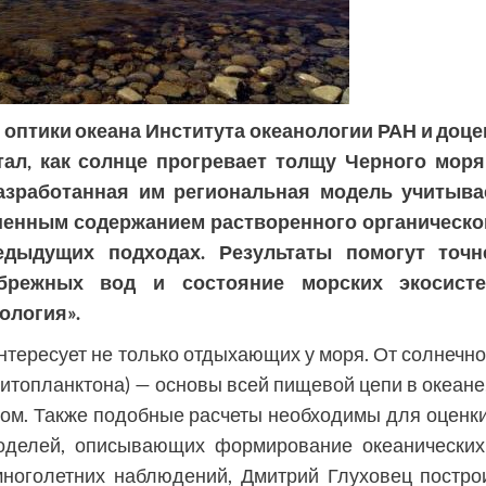
оптики океана Института океанологии РАН и доце
ал, как солнце прогревает толщу Черного моря
Разработанная им региональная модель учитыва
шенным содержанием растворенного органическо
едыдущих подходах. Результаты помогут точн
брежных вод и состояние морских экосисте
ология
»
.
тересует не только отдыхающих у моря. От солнечно
итопланктона) — основы всей пищевой цепи в океане,
елом. Также подобные расчеты необходимы для оценки
моделей, описывающих формирование океанических
многолетних наблюдений, Дмитрий Глуховец постро