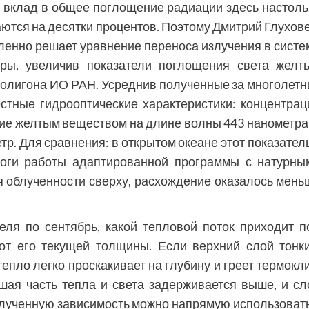
о вклад в общее поглощение радиации здесь настоль
аются на десятки процентов. Поэтому Дмитрий Глухове
исленно решает уравнение переноса излучения в систе
ры, увеличив показатели поглощения света желт
олигона ИО РАН. Усреднив полученные за многолетн
тные гидрооптические характеристики: концентрац
ние желтым веществом на длине волны 443 нанометра
тр. Для сравнения: в открытом океане этот показатель
тоги работы адаптированной программы с натурны
 облученности сверху, расхождение оказалось мень
ля по сентябрь, какой тепловой поток приходит п
от его текущей толщины. Если верхний слой тонки
тепло легко проскакивает на глубину и греет термокли
шая часть тепла и света задерживается выше, и сл
олученную зависимость можно напрямую использовать