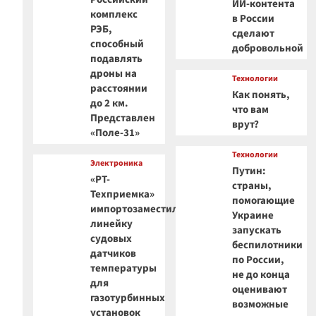
ИИ-контента
комплекс
в России
РЭБ,
сделают
способный
добровольной
подавлять
дроны на
Технологии
расстоянии
Как понять,
до 2 км.
что вам
Представлен
врут?
«Поле-31»
Технологии
Электроника
Путин:
«РТ-
страны,
Техприемка»
помогающие
импортозаместила
Украине
линейку
запускать
судовых
беспилотники
датчиков
по России,
температуры
не до конца
для
оценивают
газотурбинных
возможные
установок