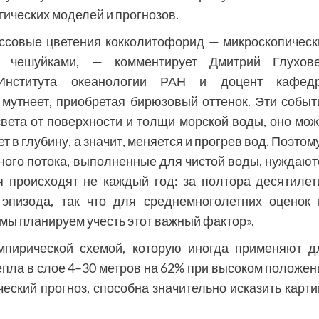
ических моделей и прогнозов.
ссовые цветения кокколитофорид — микроскопическ
и чешуйками, — комментирует Дмитрий Глухове
 Института океанологии РАН и доцент кафед
мутнеет, приобретая бирюзовый оттенок. Эти событ
вета от поверхности и толщи морской воды, оно мож
т в глубину, а значит, меняется и прогрев вод. Поэтом
ного потока, выполненные для чистой воды, нуждают
я происходят не каждый год: за полтора десятилет
пизода, так что для среднемноголетних оценок 
мы планируем учесть этот важный фактор».
пирической схемой, которую иногда применяют д
тепла в слое 4–30 метров на 62% при высоком положен
ческий прогноз, способна значительно исказить карти