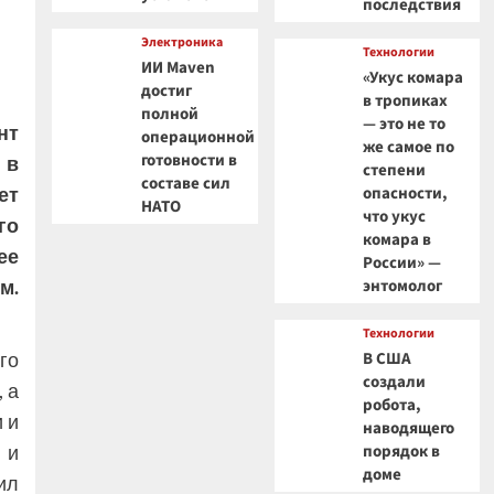
последствия
Электроника
Технологии
ИИ Maven
«Укус комара
достиг
в тропиках
полной
— это не то
нт
операционной
же самое по
готовности в
 в
степени
составе сил
ет
опасности,
НАТО
что укус
го
комара в
ее
России» —
м.
энтомолог
Технологии
го
В США
создали
 а
робота,
 и
наводящего
 и
порядок в
доме
ил