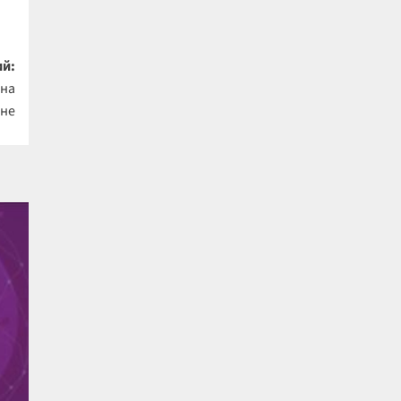
й:
 на
оне