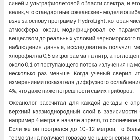
синей и ультрафиолетовой области спектра, и ег
велик, что стандартные «океанские» модели ошиб
взяв за основу программу HydroLight, которая ч
атмосфера—океан, модифицировал ее парамет
веществом до реальных условий черноморского п
наблюдения данные, исследователь получил мес
хлорофилла 0,5 микрограмма на литр, а поглоще
около 0,1 от поступающего потока излучения на ме
несколько раз меньше. Когда ученый сверил и
измерениями показателя диффузного ослабления
4%, что даже ниже погрешности самих приборов.
Океанолог рассчитал для каждой декады с апре
верхний квазиоднородный слой в зависимости 
например 4 метра в начале апреля, то солнечное 
Если же он прогрелся до 10–12 метров, то боль
термоклина получает гораздо меньше энергии. П