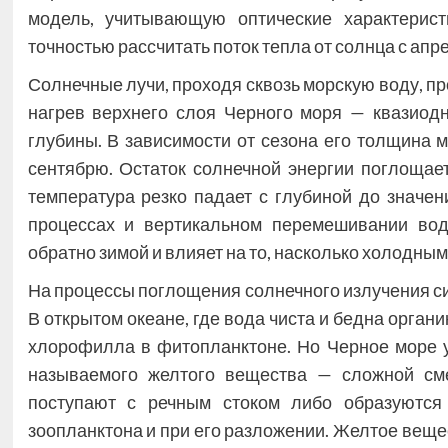
модель, учитывающую оптические характерис
точностью рассчитать поток тепла от солнца с апре
Солнечные лучи, проходя сквозь морскую воду, п
нагрев верхнего слоя Черного моря — квазиодн
глубины. В зависимости от сезона его толщина м
сентябрю. Остаток солнечной энергии поглощает
температура резко падает с глубиной до значен
процессах и вертикальном перемешивании вод
обратно зимой и влияет на то, насколько холодны
На процессы поглощения солнечного излучения си
В открытом океане, где вода чиста и бедна орга
хлорофилла в фитопланктоне. Но Черное море у 
называемого желтого вещества — сложной сме
поступают с речным стоком либо образуются
зоопланктона и при его разложении. Желтое веще