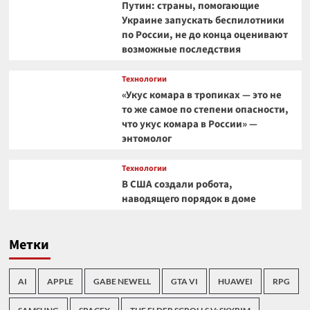
Путин: страны, помогающие
Украине запускать беспилотники
по России, не до конца оценивают
возможные последствия
Технологии
«Укус комара в тропиках — это не
то же самое по степени опасности,
что укус комара в России» —
энтомолог
Технологии
В США создали робота,
наводящего порядок в доме
Метки
AI
APPLE
GABE NEWELL
GTA VI
HUAWEI
RPG