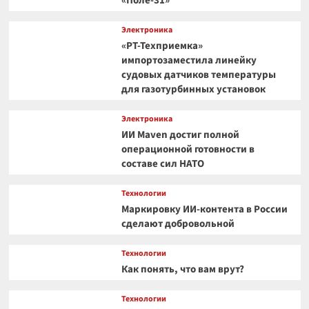
«Поле-31»
Электроника
«РТ-Техприемка»
импортозаместила линейку
судовых датчиков температуры
для газотурбинных установок
Электроника
ИИ Maven достиг полной
операционной готовности в
составе сил НАТО
Технологии
Маркировку ИИ-контента в России
сделают добровольной
Технологии
Как понять, что вам врут?
Технологии