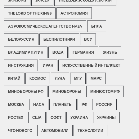
SAMSUNG
SPACEX
THE ELDER SCROLLS V: SKYRIM
THE LORD OF THE RINGS
АСТРОНОМИЯ
АЭРОКОСМИЧЕСКОЕ АГЕНТСТВО NASA
БПЛА
БЕЛОРУССИЯ
БЕСПИЛОТНИКИ
ВСУ
ВЛАДИМИР ПУТИН
ВОДА
ГЕРМАНИЯ
ЖИЗНЬ
ИНСТРУКЦИЯ
ИРАН
ИСКУССТВЕННЫЙ ИНТЕЛЛЕКТ
КИТАЙ
КОСМОС
ЛУНА
МГУ
МАРС
МИНOБОРОНЫ РФ
МИНОБОРОНЫ
МИНЮСТОМ РФ
МОСКВА
НАСА
ПЛАНЕТЫ
РФ
РОССИЯ
РОСТЕХ
США
СОФТ
УКРАИНА
УКРАИНЫ
ЧТО НОВОГО
АВТОМОБИЛИ
ТЕХНОЛОГИИ