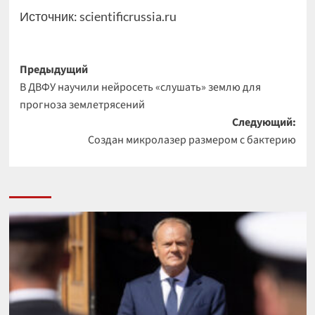
Источник:
scientificrussia.ru
Навигация
Предыдущий
В ДВФУ научили нейросеть «слушать» землю для
записи
прогноза землетрясений
Следующий:
Создан микролазер размером с бактерию