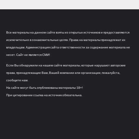
Все материалы на данном сайте взяты из открытых источников и предоставляются
исключительно в ознакомительных целях. Права на материалы принадлежат их
владельцам. Администрация сайта ответственности за содержание материала не
несет. Сайт не является СМИ!
Если Вы обнаружили на нашем сайте материалы, которые нарушают авторские
права, принадлежащие Вам, Вашей компании или организации, пожалуйста,
сообщите нам.
На сайте могут быть опубликованы материалы 18+!
При цитировании ссылка на источник обязательна.