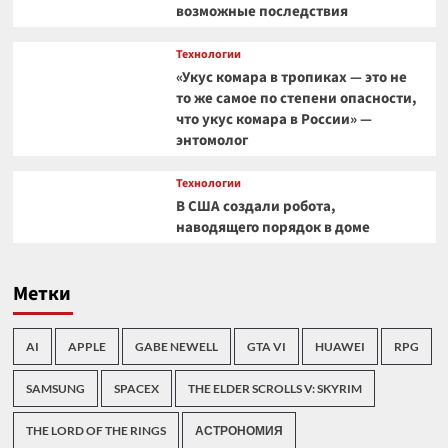
возможные последствия
Технологии
«Укус комара в тропиках — это не
то же самое по степени опасности,
что укус комара в России» —
энтомолог
Технологии
В США создали робота,
наводящего порядок в доме
Метки
AI
APPLE
GABE NEWELL
GTA VI
HUAWEI
RPG
SAMSUNG
SPACEX
THE ELDER SCROLLS V: SKYRIM
THE LORD OF THE RINGS
АСТРОНОМИЯ