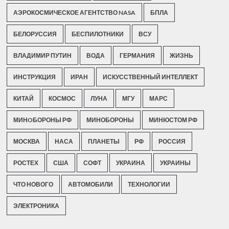
АЭРОКОСМИЧЕСКОЕ АГЕНТСТВО NASA
БПЛА
БЕЛОРУССИЯ
БЕСПИЛОТНИКИ
ВСУ
ВЛАДИМИР ПУТИН
ВОДА
ГЕРМАНИЯ
ЖИЗНЬ
ИНСТРУКЦИЯ
ИРАН
ИСКУССТВЕННЫЙ ИНТЕЛЛЕКТ
КИТАЙ
КОСМОС
ЛУНА
МГУ
МАРС
МИНOБОРОНЫ РФ
МИНОБОРОНЫ
МИНЮСТОМ РФ
МОСКВА
НАСА
ПЛАНЕТЫ
РФ
РОССИЯ
РОСТЕХ
США
СОФТ
УКРАИНА
УКРАИНЫ
ЧТО НОВОГО
АВТОМОБИЛИ
ТЕХНОЛОГИИ
ЭЛЕКТРОНИКА