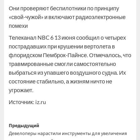
Они проверяют беспилотники по принципу
«свой-чужой» и включают радиоэлектронные
помехи
Телеканал NBC 6 13 июня сообщил о четырех
пострадавших при крушении вертолета в
флоридском Пемброк-Пайнсе. Отмечалось, что
травмированные смогли самостоятельно
выбраться из упавшего воздушного судна. Их
состояние стабильно, а жизням ничто не
угрожает.
Источник:
iz.ru
Навигация
Предыдущий
Девелоперы нарастили инструменты для увеличения
записи