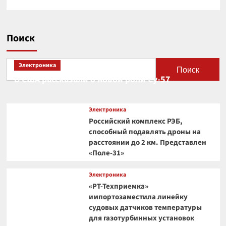
Поиск
Электроника
Поиск
В США рассказали о новой роли Су-57
Электроника
Российский комплекс РЭБ,
способный подавлять дроны на
расстоянии до 2 км. Представлен
«Поле-31»
Электроника
«РТ-Техприемка»
импортозаместила линейку
судовых датчиков температуры
для газотурбинных установок