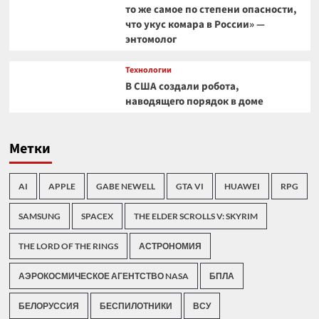
то же самое по степени опасности,
что укус комара в России» —
энтомолог
Технологии
В США создали робота,
наводящего порядок в доме
Метки
AI
APPLE
GABE NEWELL
GTA VI
HUAWEI
RPG
SAMSUNG
SPACEX
THE ELDER SCROLLS V: SKYRIM
THE LORD OF THE RINGS
АСТРОНОМИЯ
АЭРОКОСМИЧЕСКОЕ АГЕНТСТВО NASA
БПЛА
БЕЛОРУССИЯ
БЕСПИЛОТНИКИ
ВСУ