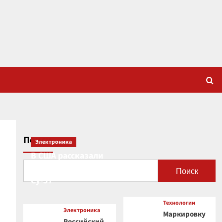
Поиск
Электроника
В США рассказали
о новой роли
Поиск
Су-57
Технологии
Электроника
Маркировку
Российский