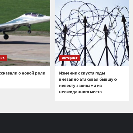
ика
Интернет
ссказали о новой роли
Изменник спустя годы
внезапно атаковал бывшую
невесту звонками из
неожиданного места