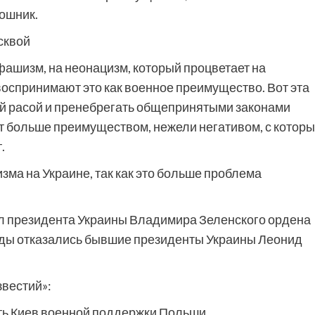
ошник.
сквой
 фашизм, на неонацизм, который процветает на
 воспринимают это как военное преимущество. Вот эта
ой расой и пренебрегать общепринятыми законами
т больше преимуществом, нежели негативом, с котор
.
зма на Украине, так как это больше проблема
л президента Украины Владимира Зеленского ордена
грады отказались бывшие президенты Украины Леонид
вестий»:
ть Киев военной поддержки Польши