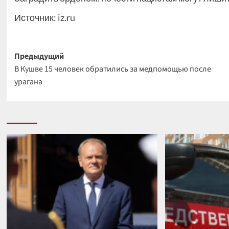
Источник:
iz.ru
Навигация
Предыдущий
В Кушве 15 человек обратились за медпомощью после
записи
урагана