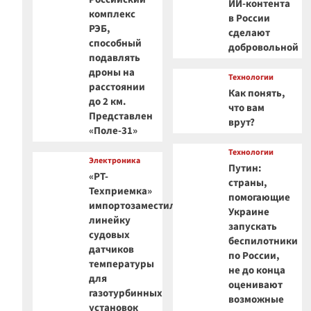
ИИ-контента
комплекс
в России
РЭБ,
сделают
способный
добровольной
подавлять
дроны на
Технологии
расстоянии
Как понять,
до 2 км.
что вам
Представлен
врут?
«Поле-31»
Технологии
Электроника
Путин:
«РТ-
страны,
Техприемка»
помогающие
импортозаместила
Украине
линейку
запускать
судовых
беспилотники
датчиков
по России,
температуры
не до конца
для
оценивают
газотурбинных
возможные
установок