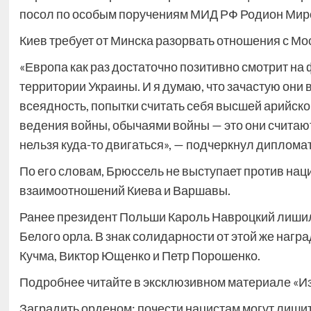
посол по особым поручениям МИД РФ Родион Мир
Киев требует от Минска разорвать отношения с Мо
«Европа как раз достаточно позитивно смотрит на
территории Украины. И я думаю, что зачастую они
всеядность, попытки считать себя высшей арийск
ведения войны, обычаями войны — это они считаю
нельзя куда-то двигаться», — подчеркнул дипломат
По его словам, Брюссель не выступает против наци
взаимоотношений Киева и Варшавы.
Ранее президент Польши Кароль Навроцкий лиши
Белого орла. В знак солидарности от этой же на
Кучма, Виктор Ющенко и Петр Порошенко.
Подробнее читайте в эксклюзивном материале «Из
Заградить орденом: почести нацистам могут лиши