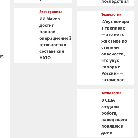
последствия
Электроника
Технологии
ИИ Maven
«Укус комара
достиг
в тропиках
полной
— это не то
операционной
же самое по
готовности в
степени
составе сил
опасности,
ым
НАТО
что укус
комара в
России» —
энтомолог
Технологии
В США
создали
робота,
наводящего
порядок в
доме