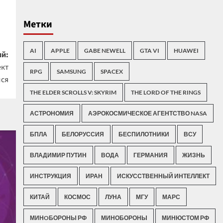
Метки
AI
APPLE
GABE NEWELL
GTA VI
HUAWEI
й:
ект
RPG
SAMSUNG
SPACEX
лся
THE ELDER SCROLLS V: SKYRIM
THE LORD OF THE RINGS
АСТРОНОМИЯ
АЭРОКОСМИЧЕСКОЕ АГЕНТСТВО NASA
БПЛА
БЕЛОРУССИЯ
БЕСПИЛОТНИКИ
ВСУ
ВЛАДИМИР ПУТИН
ВОДА
ГЕРМАНИЯ
ЖИЗНЬ
ИНСТРУКЦИЯ
ИРАН
ИСКУССТВЕННЫЙ ИНТЕЛЛЕКТ
КИТАЙ
КОСМОС
ЛУНА
МГУ
МАРС
МИНOБОРОНЫ РФ
МИНОБОРОНЫ
МИНЮСТОМ РФ