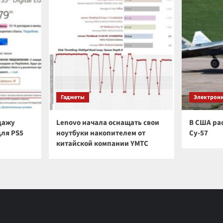
Гаджеты
Электрон
дажу
Lenovo начала оснащать свои
В США ра
для PS5
ноутбуки накопителем от
Су-57
а
китайской компании YMTC