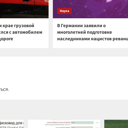
Наука
м крае грузовой
В Германии заявили о
улся с автомобилем
многолетней подготовке
дороге
наследниками нацистов реван
ться
.