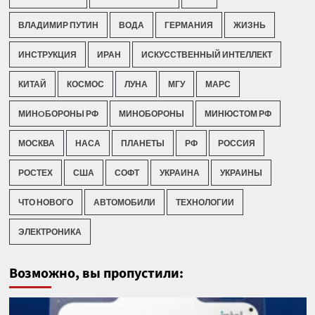
ВЛАДИМИР ПУТИН
ВОДА
ГЕРМАНИЯ
ЖИЗНЬ
ИНСТРУКЦИЯ
ИРАН
ИСКУССТВЕННЫЙ ИНТЕЛЛЕКТ
КИТАЙ
КОСМОС
ЛУНА
МГУ
МАРС
МИНOБОРОНЫ РФ
МИНОБОРОНЫ
МИНЮСТОМ РФ
МОСКВА
НАСА
ПЛАНЕТЫ
РФ
РОССИЯ
РОСТЕХ
США
СОФТ
УКРАИНА
УКРАИНЫ
ЧТО НОВОГО
АВТОМОБИЛИ
ТЕХНОЛОГИИ
ЭЛЕКТРОНИКА
Возможно, вы пропустили: