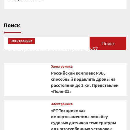
Поиск
Электроника
Поиск
В США рассказали о новой роли Су-57
Электроника
Российский комплекс РЭБ,
способный подавлять дроны на
расстоянии до 2 км. Представлен
«Поле-31»
Электроника
«РТ-Техприемка»
импортозаместила линейку
судовых датчиков температуры
для газотурбинных установок