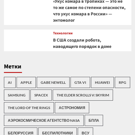
«Укус комара в тропиках — это не
то же самое по степени опасности,
что укус комара в России» —
энтомолог
Технологии
В США создали робота,
наводящего порядок в доме
Метки
AI
APPLE
GABE NEWELL
GTA VI
HUAWEI
RPG
SAMSUNG
SPACEX
THE ELDER SCROLLS V: SKYRIM
THE LORD OF THE RINGS
АСТРОНОМИЯ
АЭРОКОСМИЧЕСКОЕ АГЕНТСТВО NASA
БПЛА
БЕЛОРУССИЯ
БЕСПИЛОТНИКИ
ВСУ