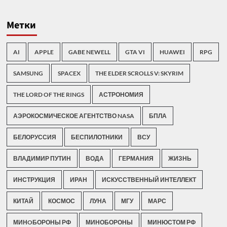
Метки
AI
APPLE
GABE NEWELL
GTA VI
HUAWEI
RPG
SAMSUNG
SPACEX
THE ELDER SCROLLS V: SKYRIM
THE LORD OF THE RINGS
АСТРОНОМИЯ
АЭРОКОСМИЧЕСКОЕ АГЕНТСТВО NASA
БПЛА
БЕЛОРУССИЯ
БЕСПИЛОТНИКИ
ВСУ
ВЛАДИМИР ПУТИН
ВОДА
ГЕРМАНИЯ
ЖИЗНЬ
ИНСТРУКЦИЯ
ИРАН
ИСКУССТВЕННЫЙ ИНТЕЛЛЕКТ
КИТАЙ
КОСМОС
ЛУНА
МГУ
МАРС
МИНOБОРОНЫ РФ
МИНОБОРОНЫ
МИНЮСТОМ РФ