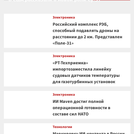
Электроника
Российский комплекс РЭБ,
способный подавлять дроны на
расстоянии до 2 км. Представлен
«Поле-31»
Электроника
«РТ-Техприемка»
импортозаместила линейку
судовых датчиков температуры
для газотурбинных установок
Электроника
ИИ Maven достиг полной
операционной готовности в
составе сил НАТО
Технологии
Маркировку ИИ-контента в России