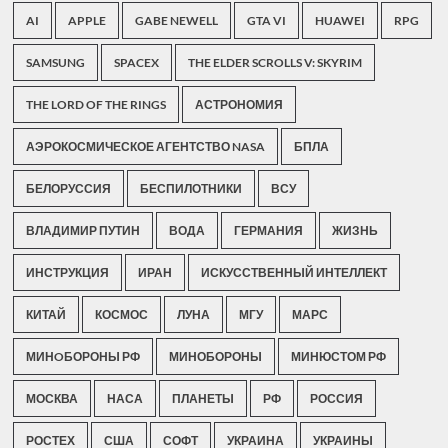
AI
APPLE
GABE NEWELL
GTA VI
HUAWEI
RPG
SAMSUNG
SPACEX
THE ELDER SCROLLS V: SKYRIM
THE LORD OF THE RINGS
АСТРОНОМИЯ
АЭРОКОСМИЧЕСКОЕ АГЕНТСТВО NASA
БПЛА
БЕЛОРУССИЯ
БЕСПИЛОТНИКИ
ВСУ
ВЛАДИМИР ПУТИН
ВОДА
ГЕРМАНИЯ
ЖИЗНЬ
ИНСТРУКЦИЯ
ИРАН
ИСКУССТВЕННЫЙ ИНТЕЛЛЕКТ
КИТАЙ
КОСМОС
ЛУНА
МГУ
МАРС
МИНOБОРОНЫ РФ
МИНОБОРОНЫ
МИНЮСТОМ РФ
МОСКВА
НАСА
ПЛАНЕТЫ
РФ
РОССИЯ
РОСТЕХ
США
СОФТ
УКРАИНА
УКРАИНЫ