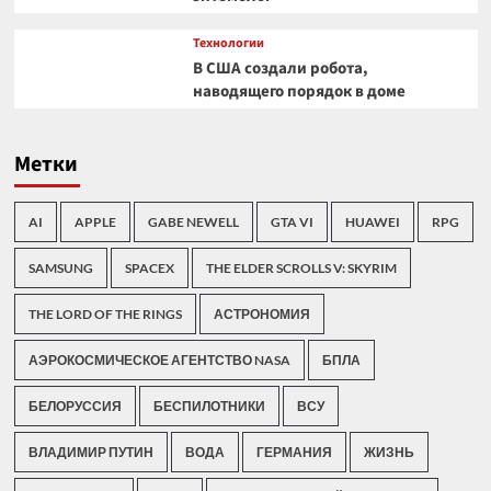
Технологии
В США создали робота,
наводящего порядок в доме
Метки
AI
APPLE
GABE NEWELL
GTA VI
HUAWEI
RPG
SAMSUNG
SPACEX
THE ELDER SCROLLS V: SKYRIM
THE LORD OF THE RINGS
АСТРОНОМИЯ
АЭРОКОСМИЧЕСКОЕ АГЕНТСТВО NASA
БПЛА
БЕЛОРУССИЯ
БЕСПИЛОТНИКИ
ВСУ
ВЛАДИМИР ПУТИН
ВОДА
ГЕРМАНИЯ
ЖИЗНЬ