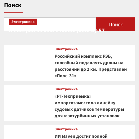
Поиск
Электроника
Поиск
В США рассказали о новой роли Су-57
Электроника
Российский комплекс РЭБ,
способный подавлять дроны на
расстоянии до 2 км. Представлен
«Поле-31»
Электроника
«РТ-Техприемка»
импортозаместила линейку
судовых датчиков температуры
для газотурбинных установок
Электроника
ИИ Maven достиг полной