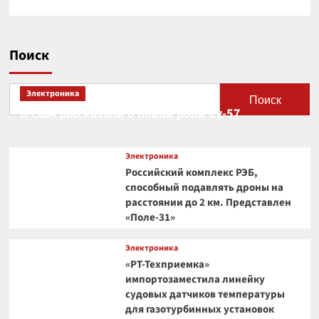
Поиск
Электроника
Поиск
В США рассказали о новой роли Су-57
Электроника
Российский комплекс РЭБ,
способный подавлять дроны на
расстоянии до 2 км. Представлен
«Поле-31»
Электроника
«РТ-Техприемка»
импортозаместила линейку
судовых датчиков температуры
для газотурбинных установок