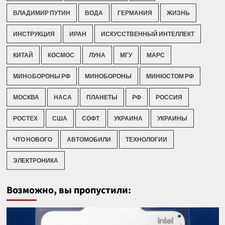
ВЛАДИМИР ПУТИН
ВОДА
ГЕРМАНИЯ
ЖИЗНЬ
ИНСТРУКЦИЯ
ИРАН
ИСКУССТВЕННЫЙ ИНТЕЛЛЕКТ
КИТАЙ
КОСМОС
ЛУНА
МГУ
МАРС
МИНOБОРОНЫ РФ
МИНОБОРОНЫ
МИНЮСТОМ РФ
МОСКВА
НАСА
ПЛАНЕТЫ
РФ
РОССИЯ
РОСТЕХ
США
СОФТ
УКРАИНА
УКРАИНЫ
ЧТО НОВОГО
АВТОМОБИЛИ
ТЕХНОЛОГИИ
ЭЛЕКТРОНИКА
Возможно, вы пропустили: