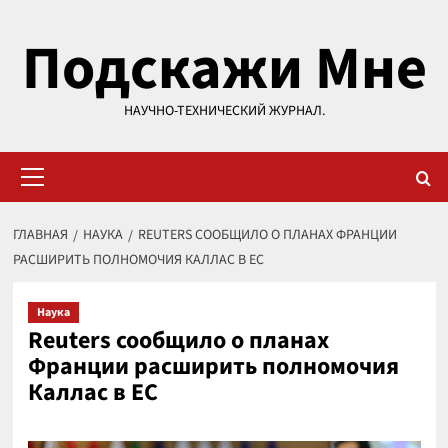
Перейти
Подскажи Мне
к
содержимому
НАУЧНО-ТЕХНИЧЕСКИЙ ЖУРНАЛ.
Основное
меню
ГЛАВНАЯ
НАУКА
REUTERS СООБЩИЛО О ПЛАНАХ ФРАНЦИИ
РАСШИРИТЬ ПОЛНОМОЧИЯ КАЛЛАС В ЕС
Наука
Reuters сообщило о планах
Франции расширить полномочия
Каллас в ЕС