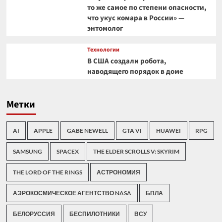
то же самое по степени опасности,
что укус комара в России» —
энтомолог
Технологии
В США создали робота,
наводящего порядок в доме
Метки
AI
APPLE
GABE NEWELL
GTA VI
HUAWEI
RPG
SAMSUNG
SPACEX
THE ELDER SCROLLS V: SKYRIM
THE LORD OF THE RINGS
АСТРОНОМИЯ
АЭРОКОСМИЧЕСКОЕ АГЕНТСТВО NASA
БПЛА
БЕЛОРУССИЯ
БЕСПИЛОТНИКИ
ВСУ