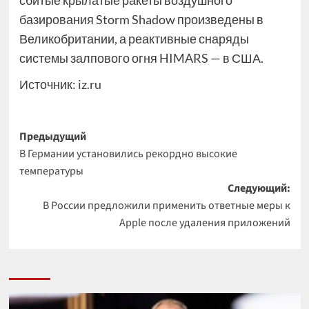
сбитые крылатые ракеты воздушного
базирования Storm Shadow произведены в
Великобритании, а реактивные снаряды
системы залпового огня HIMARS — в США.
Источник:
iz.ru
Навигация
Предыдущий
В Германии установились рекордно высокие
записи
температуры
Следующий:
В России предложили применить ответные меры к
Apple после удаления приложений