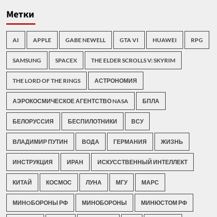
Метки
AI
APPLE
GABE NEWELL
GTA VI
HUAWEI
RPG
SAMSUNG
SPACEX
THE ELDER SCROLLS V: SKYRIM
THE LORD OF THE RINGS
АСТРОНОМИЯ
АЭРОКОСМИЧЕСКОЕ АГЕНТСТВО NASA
БПЛА
БЕЛОРУССИЯ
БЕСПИЛОТНИКИ
ВСУ
ВЛАДИМИР ПУТИН
ВОДА
ГЕРМАНИЯ
ЖИЗНЬ
ИНСТРУКЦИЯ
ИРАН
ИСКУССТВЕННЫЙ ИНТЕЛЛЕКТ
КИТАЙ
КОСМОС
ЛУНА
МГУ
МАРС
МИНOБОРОНЫ РФ
МИНОБОРОНЫ
МИНЮСТОМ РФ