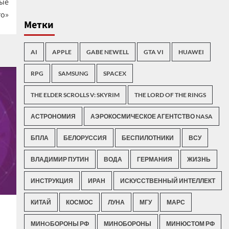
тые
го»
Метки
AI
APPLE
GABE NEWELL
GTA VI
HUAWEI
RPG
SAMSUNG
SPACEX
THE ELDER SCROLLS V: SKYRIM
THE LORD OF THE RINGS
АСТРОНОМИЯ
АЭРОКОСМИЧЕСКОЕ АГЕНТСТВО NASA
БПЛА
БЕЛОРУССИЯ
БЕСПИЛОТНИКИ
ВСУ
ВЛАДИМИР ПУТИН
ВОДА
ГЕРМАНИЯ
ЖИЗНЬ
ИНСТРУКЦИЯ
ИРАН
ИСКУССТВЕННЫЙ ИНТЕЛЛЕКТ
КИТАЙ
КОСМОС
ЛУНА
МГУ
МАРС
МИНOБОРОНЫ РФ
МИНОБОРОНЫ
МИНЮСТОМ РФ