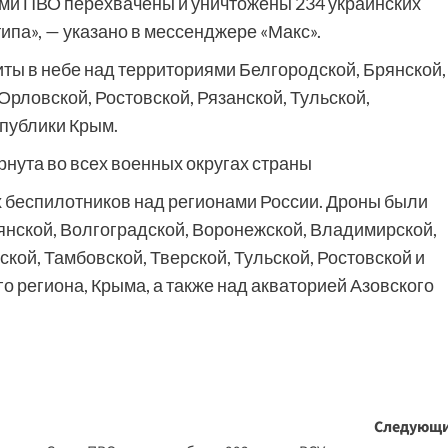
ами ПВО перехвачены и уничтожены 234 украинских
па», — указано в мессенджере «Макс».
ты в небе над территориями Белгородской, Брянской,
Орловской, Ростовской, Рязанской, Тульской,
спублики Крым.
нута во всех военных округах страны
 беспилотников над регионами России. Дроны были
янской, Волгоградской, Воронежской, Владимирской,
кой, Тамбовской, Тверской, Тульской, Ростовской и
о региона, Крыма, а также над акваторией Азовского
Следующи