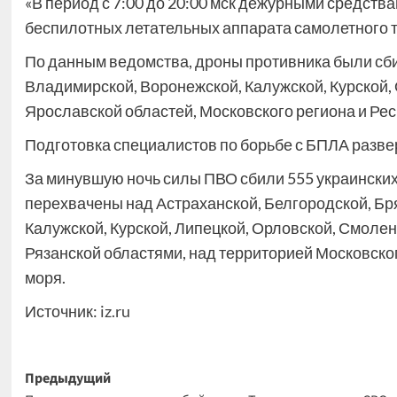
«В период с 7:00 до 20:00 мск дежурными средств
беспилотных летательных аппарата самолетного ти
По данным ведомства, дроны противника были сби
Владимирской, Воронежской, Калужской, Курской, 
Ярославской областей, Московского региона и Ре
Подготовка специалистов по борьбе с БПЛА развер
За минувшую ночь силы ПВО сбили 555 украинских
перехвачены над Астраханской, Белгородской, Бр
Калужской, Курской, Липецкой, Орловской, Смоленс
Рязанской областями, над территорией Московског
моря.
Источник:
iz.ru
Навигация
Предыдущий