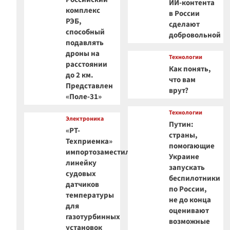
ИИ-контента
комплекс
в России
РЭБ,
сделают
способный
добровольной
подавлять
дроны на
Технологии
расстоянии
Как понять,
до 2 км.
что вам
Представлен
врут?
«Поле-31»
Технологии
Электроника
Путин:
«РТ-
страны,
Техприемка»
помогающие
импортозаместила
Украине
линейку
запускать
судовых
беспилотники
датчиков
по России,
температуры
не до конца
для
оценивают
газотурбинных
возможные
установок