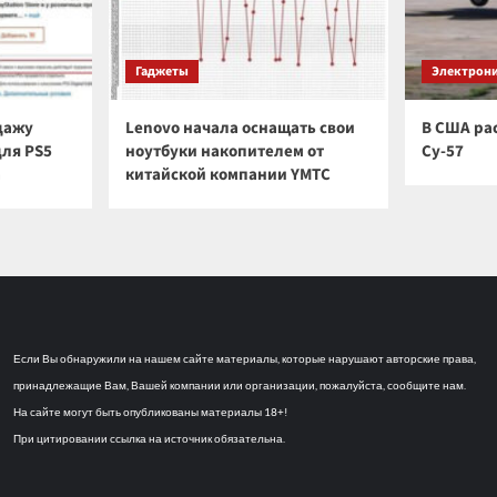
Гаджеты
Электрон
дажу
Lenovo начала оснащать свои
В США ра
для PS5
ноутбуки накопителем от
Су-57
а
китайской компании YMTC
Если Вы обнаружили на нашем сайте материалы, которые нарушают авторские права,
принадлежащие Вам, Вашей компании или организации, пожалуйста, сообщите нам.
На сайте могут быть опубликованы материалы 18+!
При цитировании ссылка на источник обязательна.