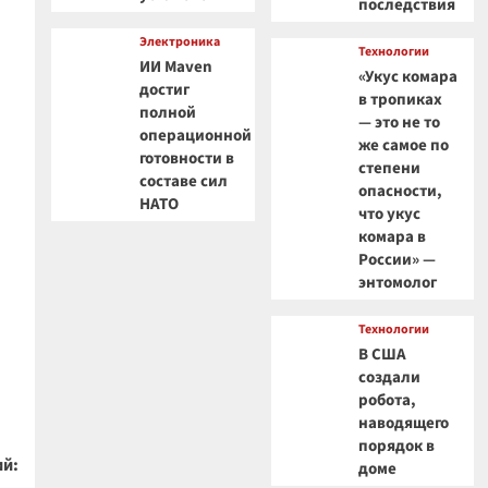
последствия
Электроника
Технологии
ИИ Maven
«Укус комара
достиг
в тропиках
полной
— это не то
операционной
же самое по
готовности в
степени
составе сил
опасности,
НАТО
что укус
комара в
России» —
энтомолог
Технологии
В США
создали
робота,
наводящего
порядок в
й:
доме