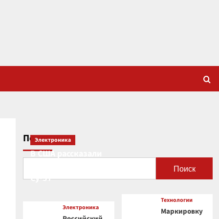
Поиск
Электроника
В США рассказали
о новой роли
Поиск
Су-57
Технологии
Электроника
Маркировку
Российский