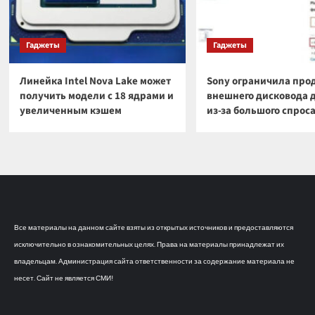
Гаджеты
Гаджеты
Линейка Intel Nova Lake может
Sony ограничила про
получить модели с 18 ядрами и
внешнего дисковода 
увеличенным кэшем
из-за большого спрос
Все материалы на данном сайте взяты из открытых источников и предоставляются
исключительно в ознакомительных целях. Права на материалы принадлежат их
владельцам. Администрация сайта ответственности за содержание материала не
несет. Сайт не является СМИ!