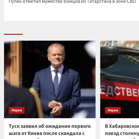
Путин отметил мужество бойцов из Татарстана в зоне СВО
записи
Наука
Наука
Туск заявил об ожидании первого
В Хабаровско
шага от Киева после скандала с
поезд столкн