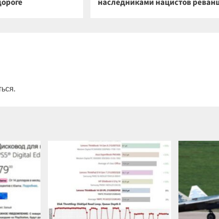
дороге
наследниками нацистов реван
ться
.