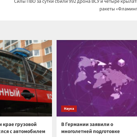
Силы ПВО за сутки сбили 992 дрона ВСУ и четыре крыла
ракеты «Фламин
Наука
м крае грузовой
В Германии заявили о
улся с автомобилем
многолетней подготовке