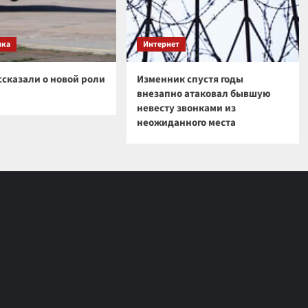
ика
Интернет
ссказали о новой роли
Изменник спустя годы
внезапно атаковал бывшую
невесту звонками из
неожиданного места