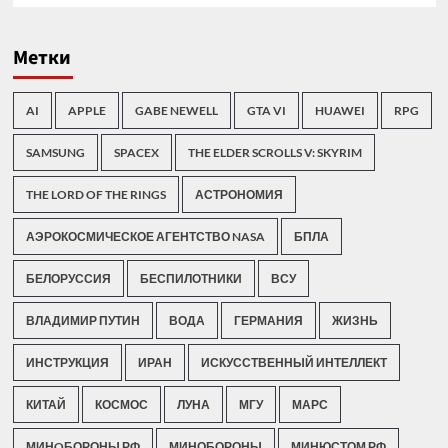
Метки
AI
APPLE
GABE NEWELL
GTA VI
HUAWEI
RPG
SAMSUNG
SPACEX
THE ELDER SCROLLS V: SKYRIM
THE LORD OF THE RINGS
АСТРОНОМИЯ
АЭРОКОСМИЧЕСКОЕ АГЕНТСТВО NASA
БПЛА
БЕЛОРУССИЯ
БЕСПИЛОТНИКИ
ВСУ
ВЛАДИМИР ПУТИН
ВОДА
ГЕРМАНИЯ
ЖИЗНЬ
ИНСТРУКЦИЯ
ИРАН
ИСКУССТВЕННЫЙ ИНТЕЛЛЕКТ
КИТАЙ
КОСМОС
ЛУНА
МГУ
МАРС
МИНOБОРОНЫ РФ
МИНОБОРОНЫ
МИНЮСТОМ РФ