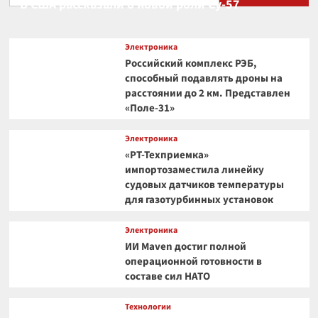
В США рассказали о новой роли Су-57
Электроника
Российский комплекс РЭБ,
способный подавлять дроны на
расстоянии до 2 км. Представлен
«Поле-31»
Электроника
«РТ-Техприемка»
импортозаместила линейку
судовых датчиков температуры
для газотурбинных установок
Электроника
ИИ Maven достиг полной
операционной готовности в
составе сил НАТО
Технологии