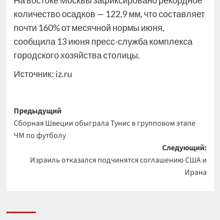
На востоке Москвы зафиксировано рекордное
количество осадков — 122,9 мм, что составляет
почти 160% от месячной нормы июня,
сообщила 13 июня пресс-служба комплекса
городского хозяйства столицы.
Источник:
iz.ru
Навигация
Предыдущий
Сборная Швеции обыграла Тунис в групповом этапе
записи
ЧМ по футболу
Следующий:
Израиль отказался подчинятся соглашению США и
Ирана