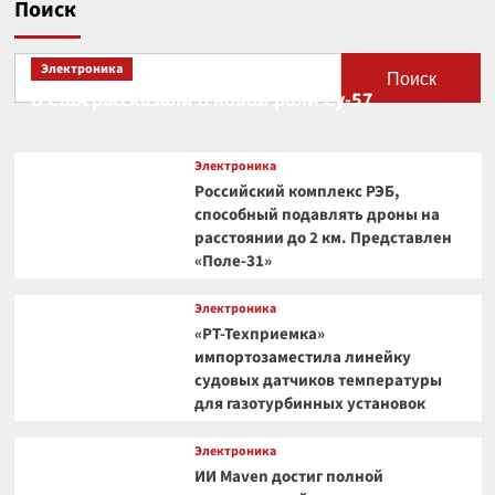
Поиск
Электроника
Поиск
В США рассказали о новой роли Су-57
Электроника
Российский комплекс РЭБ,
способный подавлять дроны на
расстоянии до 2 км. Представлен
«Поле-31»
Электроника
«РТ-Техприемка»
импортозаместила линейку
судовых датчиков температуры
для газотурбинных установок
Электроника
ИИ Maven достиг полной