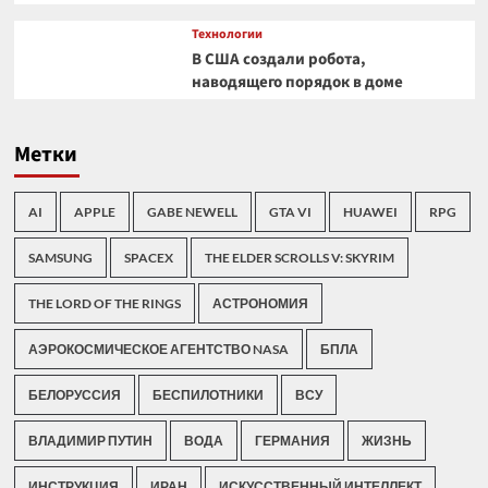
Технологии
В США создали робота,
наводящего порядок в доме
Метки
AI
APPLE
GABE NEWELL
GTA VI
HUAWEI
RPG
SAMSUNG
SPACEX
THE ELDER SCROLLS V: SKYRIM
THE LORD OF THE RINGS
АСТРОНОМИЯ
АЭРОКОСМИЧЕСКОЕ АГЕНТСТВО NASA
БПЛА
БЕЛОРУССИЯ
БЕСПИЛОТНИКИ
ВСУ
ВЛАДИМИР ПУТИН
ВОДА
ГЕРМАНИЯ
ЖИЗНЬ
ИНСТРУКЦИЯ
ИРАН
ИСКУССТВЕННЫЙ ИНТЕЛЛЕКТ