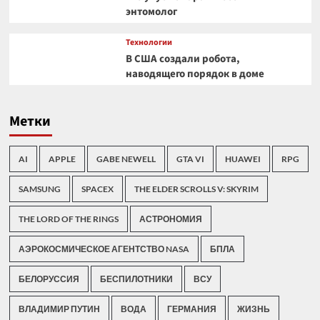
энтомолог
Технологии
В США создали робота,
наводящего порядок в доме
Метки
AI
APPLE
GABE NEWELL
GTA VI
HUAWEI
RPG
SAMSUNG
SPACEX
THE ELDER SCROLLS V: SKYRIM
THE LORD OF THE RINGS
АСТРОНОМИЯ
АЭРОКОСМИЧЕСКОЕ АГЕНТСТВО NASA
БПЛА
БЕЛОРУССИЯ
БЕСПИЛОТНИКИ
ВСУ
ВЛАДИМИР ПУТИН
ВОДА
ГЕРМАНИЯ
ЖИЗНЬ