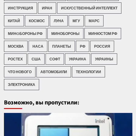
ИНСТРУКЦИЯ
ИРАН
ИСКУССТВЕННЫЙ ИНТЕЛЛЕКТ
КИТАЙ
КОСМОС
ЛУНА
МГУ
МАРС
МИНOБОРОНЫ РФ
МИНОБОРОНЫ
МИНЮСТОМ РФ
МОСКВА
НАСА
ПЛАНЕТЫ
РФ
РОССИЯ
РОСТЕХ
США
СОФТ
УКРАИНА
УКРАИНЫ
ЧТО НОВОГО
АВТОМОБИЛИ
ТЕХНОЛОГИИ
ЭЛЕКТРОНИКА
Возможно, вы пропустили: