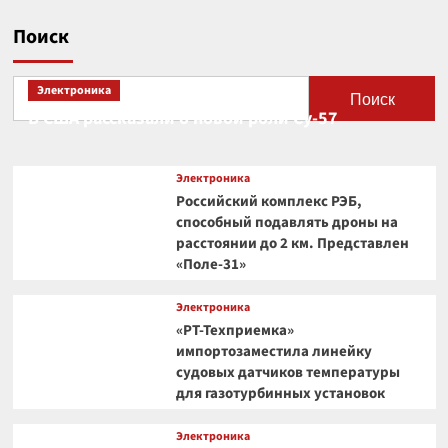
Поиск
Электроника
Поиск
В США рассказали о новой роли Су-57
Электроника
Российский комплекс РЭБ,
способный подавлять дроны на
расстоянии до 2 км. Представлен
«Поле-31»
Электроника
«РТ-Техприемка»
импортозаместила линейку
судовых датчиков температуры
для газотурбинных установок
Электроника