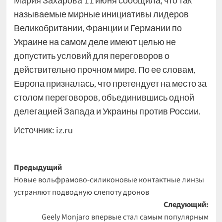
Мария Захарова 11 июня сообщила, что так
называемые мирные инициативы лидеров
Великобритании, Франции и Германии по
Украине на самом деле имеют целью не
допустить условий для переговоров о
действительно прочном мире. По ее словам,
Европа призналась, что претендует на место за
столом переговоров, объединившись одной
делегацией Запада и Украины против России.
Источник:
iz.ru
Навигация
Предыдущий
Новые вольфрамово-силиконовые контактные линзы
записи
устраняют подводную слепоту дронов
Следующий:
Geely Monjaro впервые стал самым популярным