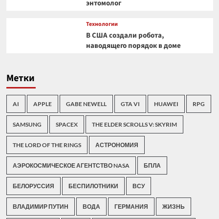
энтомолог
Технологии
В США создали робота,
наводящего порядок в доме
Метки
AI
APPLE
GABE NEWELL
GTA VI
HUAWEI
RPG
SAMSUNG
SPACEX
THE ELDER SCROLLS V: SKYRIM
THE LORD OF THE RINGS
АСТРОНОМИЯ
АЭРОКОСМИЧЕСКОЕ АГЕНТСТВО NASA
БПЛА
БЕЛОРУССИЯ
БЕСПИЛОТНИКИ
ВСУ
ВЛАДИМИР ПУТИН
ВОДА
ГЕРМАНИЯ
ЖИЗНЬ