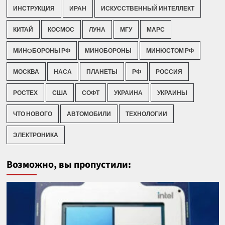
ИНСТРУКЦИЯ
ИРАН
ИСКУССТВЕННЫЙ ИНТЕЛЛЕКТ
КИТАЙ
КОСМОС
ЛУНА
МГУ
МАРС
МИНOБОРОНЫ РФ
МИНОБОРОНЫ
МИНЮСТОМ РФ
МОСКВА
НАСА
ПЛАНЕТЫ
РФ
РОССИЯ
РОСТЕХ
США
СОФТ
УКРАИНА
УКРАИНЫ
ЧТО НОВОГО
АВТОМОБИЛИ
ТЕХНОЛОГИИ
ЭЛЕКТРОНИКА
Возможно, вы пропустили: