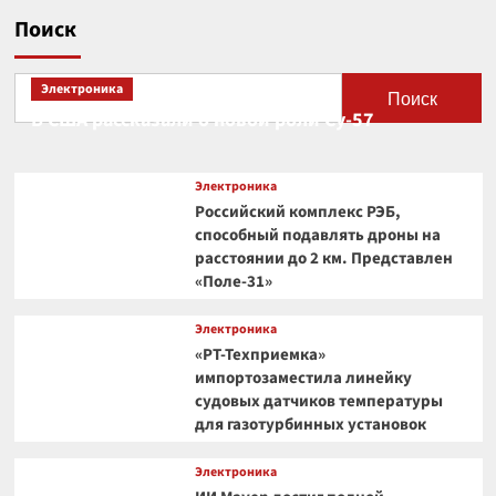
Поиск
Электроника
Поиск
В США рассказали о новой роли Су-57
Электроника
Российский комплекс РЭБ,
способный подавлять дроны на
расстоянии до 2 км. Представлен
«Поле-31»
Электроника
«РТ-Техприемка»
импортозаместила линейку
судовых датчиков температуры
для газотурбинных установок
Электроника