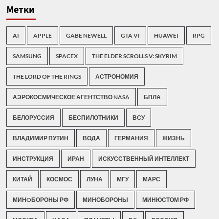
Метки
AI
APPLE
GABE NEWELL
GTA VI
HUAWEI
RPG
SAMSUNG
SPACEX
THE ELDER SCROLLS V: SKYRIM
THE LORD OF THE RINGS
АСТРОНОМИЯ
АЭРОКОСМИЧЕСКОЕ АГЕНТСТВО NASA
БПЛА
БЕЛОРУССИЯ
БЕСПИЛОТНИКИ
ВСУ
ВЛАДИМИР ПУТИН
ВОДА
ГЕРМАНИЯ
ЖИЗНЬ
ИНСТРУКЦИЯ
ИРАН
ИСКУССТВЕННЫЙ ИНТЕЛЛЕКТ
КИТАЙ
КОСМОС
ЛУНА
МГУ
МАРС
МИНOБОРОНЫ РФ
МИНОБОРОНЫ
МИНЮСТОМ РФ