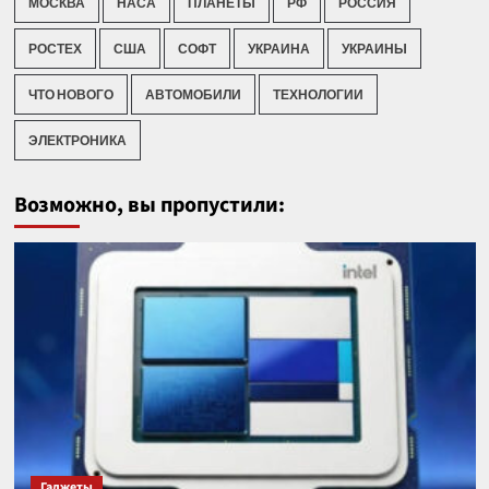
МОСКВА
НАСА
ПЛАНЕТЫ
РФ
РОССИЯ
РОСТЕХ
США
СОФТ
УКРАИНА
УКРАИНЫ
ЧТО НОВОГО
АВТОМОБИЛИ
ТЕХНОЛОГИИ
ЭЛЕКТРОНИКА
Возможно, вы пропустили:
Гаджеты