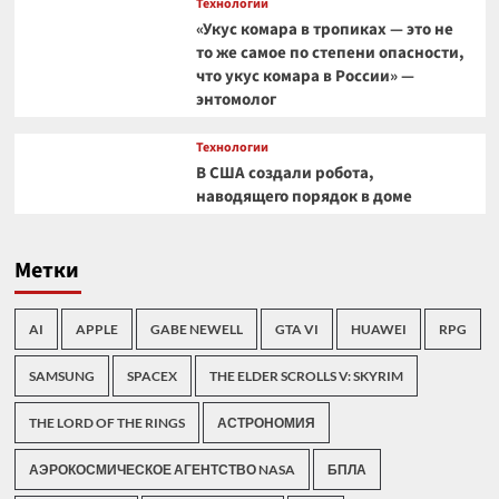
Технологии
«Укус комара в тропиках — это не
то же самое по степени опасности,
что укус комара в России» —
энтомолог
Технологии
В США создали робота,
наводящего порядок в доме
Метки
AI
APPLE
GABE NEWELL
GTA VI
HUAWEI
RPG
SAMSUNG
SPACEX
THE ELDER SCROLLS V: SKYRIM
THE LORD OF THE RINGS
АСТРОНОМИЯ
АЭРОКОСМИЧЕСКОЕ АГЕНТСТВО NASA
БПЛА