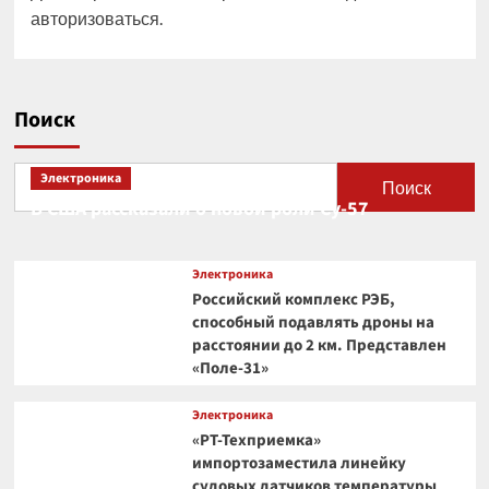
авторизоваться
.
Поиск
Электроника
Поиск
В США рассказали о новой роли Су-57
Электроника
Российский комплекс РЭБ,
способный подавлять дроны на
расстоянии до 2 км. Представлен
«Поле-31»
Электроника
«РТ-Техприемка»
импортозаместила линейку
судовых датчиков температуры