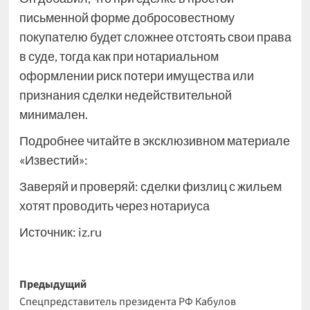
письменной форме добросовестному
покупателю будет сложнее отстоять свои права
в суде, тогда как при нотариальном
оформлении риск потери имущества или
признания сделки недействительной
минимален.
Подробнее читайте в эксклюзивном материале
«Известий»:
Заверяй и проверяй: сделки физлиц с жильем
хотят проводить через нотариуса
Источник:
iz.ru
Навигация
Предыдущий
Спецпредставитель президента РФ Кабулов
записи