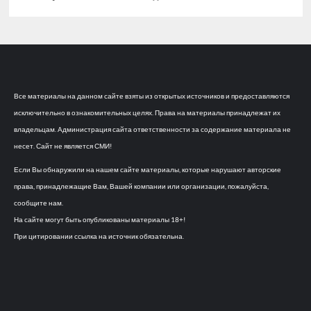
Все материалы на данном сайте взяты из открытых источников и предоставляются
исключительно в ознакомительных целях. Права на материалы принадлежат их
владельцам. Администрация сайта ответственности за содержание материала не
несет. Сайт не является СМИ!
Если Вы обнаружили на нашем сайте материалы, которые нарушают авторские
права, принадлежащие Вам, Вашей компании или организации, пожалуйста,
сообщите нам.
На сайте могут быть опубликованы материалы 18+!
При цитировании ссылка на источник обязательна.