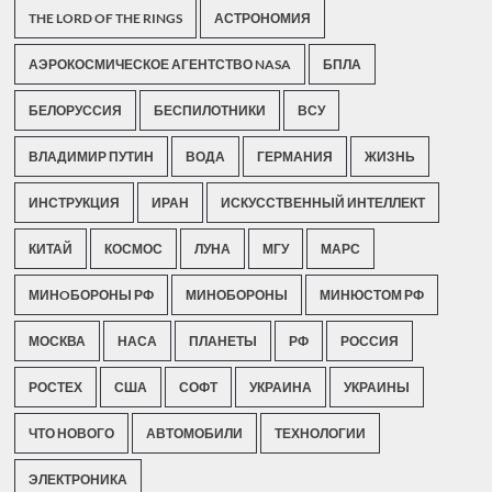
THE LORD OF THE RINGS
АСТРОНОМИЯ
АЭРОКОСМИЧЕСКОЕ АГЕНТСТВО NASA
БПЛА
БЕЛОРУССИЯ
БЕСПИЛОТНИКИ
ВСУ
ВЛАДИМИР ПУТИН
ВОДА
ГЕРМАНИЯ
ЖИЗНЬ
ИНСТРУКЦИЯ
ИРАН
ИСКУССТВЕННЫЙ ИНТЕЛЛЕКТ
КИТАЙ
КОСМОС
ЛУНА
МГУ
МАРС
МИНOБОРОНЫ РФ
МИНОБОРОНЫ
МИНЮСТОМ РФ
МОСКВА
НАСА
ПЛАНЕТЫ
РФ
РОССИЯ
РОСТЕХ
США
СОФТ
УКРАИНА
УКРАИНЫ
ЧТО НОВОГО
АВТОМОБИЛИ
ТЕХНОЛОГИИ
ЭЛЕКТРОНИКА