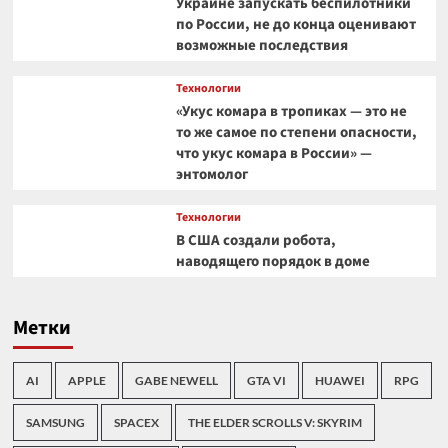
Украине запускать беспилотники
по России, не до конца оценивают
возможные последствия
Технологии
«Укус комара в тропиках — это не
то же самое по степени опасности,
что укус комара в России» —
энтомолог
Технологии
В США создали робота,
наводящего порядок в доме
Метки
AI
APPLE
GABE NEWELL
GTA VI
HUAWEI
RPG
SAMSUNG
SPACEX
THE ELDER SCROLLS V: SKYRIM