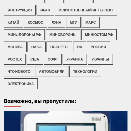
ИНСТРУКЦИЯ
ИРАН
ИСКУССТВЕННЫЙ ИНТЕЛЛЕКТ
КИТАЙ
КОСМОС
ЛУНА
МГУ
МАРС
МИНOБОРОНЫ РФ
МИНОБОРОНЫ
МИНЮСТОМ РФ
МОСКВА
НАСА
ПЛАНЕТЫ
РФ
РОССИЯ
РОСТЕХ
США
СОФТ
УКРАИНА
УКРАИНЫ
ЧТО НОВОГО
АВТОМОБИЛИ
ТЕХНОЛОГИИ
ЭЛЕКТРОНИКА
Возможно, вы пропустили: