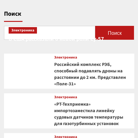
Поиск
Электроника
Поиск
В США рассказали о новой роли Су-57
Электроника
Российский комплекс РЭБ,
способный подавлять дроны на
расстоянии до 2 км. Представлен
«Поле-31»
Электроника
«РТ-Техприемка»
импортозаместила линейку
судовых датчиков температуры
для газотурбинных установок
Электроника