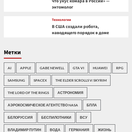
что укус комара в России» —
энтомолог
Технологии
В США создали робота,
наводящего порядок в доме
Метки
AI
APPLE
GABE NEWELL
GTA VI
HUAWEI
RPG
SAMSUNG
SPACEX
THE ELDER SCROLLS V: SKYRIM
THE LORD OF THE RINGS
АСТРОНОМИЯ
АЭРОКОСМИЧЕСКОЕ АГЕНТСТВО NASA
БПЛА
БЕЛОРУССИЯ
БЕСПИЛОТНИКИ
ВСУ
ВЛАДИМИР ПУТИН
ВОДА
ГЕРМАНИЯ
ЖИЗНЬ