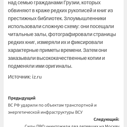
над семью гражданами Грузии, которых
обвиняют в краже редких рукописей и книг из
престижных библиотек. Злоумышленники
использовали сложную схему: они посещали
читальные залы, фотографировали страницы
редких книг, измеряли их и фиксировали
характерные приметы времени. Затем они
заказывали высококачественные копии и
подменяли ими оригиналы.
Источник:
iz.ru
Навигация
Предыдущий
ВС РФ ударили по объектам транспортной и
записи
энергетической инфраструктуры ВСУ
Следующий:
Силы ПВО уничтожили два летевших на Москву