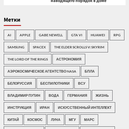
наводящего порядок в доме
Метки
AI
APPLE
GABE NEWELL
GTA VI
HUAWEI
RPG
SAMSUNG
SPACEX
THE ELDER SCROLLS V: SKYRIM
THE LORD OF THE RINGS
АСТРОНОМИЯ
АЭРОКОСМИЧЕСКОЕ АГЕНТСТВО NASA
БПЛА
БЕЛОРУССИЯ
БЕСПИЛОТНИКИ
ВСУ
ВЛАДИМИР ПУТИН
ВОДА
ГЕРМАНИЯ
ЖИЗНЬ
ИНСТРУКЦИЯ
ИРАН
ИСКУССТВЕННЫЙ ИНТЕЛЛЕКТ
КИТАЙ
КОСМОС
ЛУНА
МГУ
МАРС