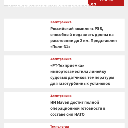
В США рассказали о новой роли Су-57
Электроника
Российский комплекс РЭБ,
способный подавлять дроны на
расстоянии до 2 км. Представлен
«Поле-31»
Электроника
«РТ-Техприемка»
импортозаместила линейку
судовых датчиков температуры
для газотурбинных установок
Электроника
ИИ Maven достиг полной
операционной готовности в
составе сил НАТО
Технологии