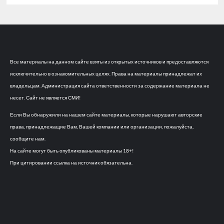
Все материалы на данном сайте взяты из открытых источников и предоставляются
исключительно в ознакомительных целях. Права на материалы принадлежат их
владельцам. Администрация сайта ответственности за содержание материала не
несет. Сайт не является СМИ!
Если Вы обнаружили на нашем сайте материалы, которые нарушают авторские
права, принадлежащие Вам, Вашей компании или организации, пожалуйста,
сообщите нам.
На сайте могут быть опубликованы материалы 18+!
При цитировании ссылка на источник обязательна.