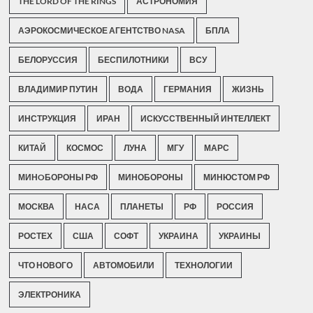
THE LORD OF THE RINGS
АСТРОНОМИЯ
АЭРОКОСМИЧЕСКОЕ АГЕНТСТВО NASA
БПЛА
БЕЛОРУССИЯ
БЕСПИЛОТНИКИ
ВСУ
ВЛАДИМИР ПУТИН
ВОДА
ГЕРМАНИЯ
ЖИЗНЬ
ИНСТРУКЦИЯ
ИРАН
ИСКУССТВЕННЫЙ ИНТЕЛЛЕКТ
КИТАЙ
КОСМОС
ЛУНА
МГУ
МАРС
МИНOБОРОНЫ РФ
МИНОБОРОНЫ
МИНЮСТОМ РФ
МОСКВА
НАСА
ПЛАНЕТЫ
РФ
РОССИЯ
РОСТЕХ
США
СОФТ
УКРАИНА
УКРАИНЫ
ЧТО НОВОГО
АВТОМОБИЛИ
ТЕХНОЛОГИИ
ЭЛЕКТРОНИКА