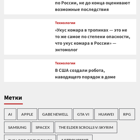
по России, не до конца оценивают
возможные последствия
Технологии
«Укус комара в тропиках — это не
то же самое по степени опасности,
что укус комара в России» —
энтомолог
Технологии
В США создали робота,
наводящего порядок в доме
Метки
AI
APPLE
GABE NEWELL
GTA VI
HUAWEI
RPG
SAMSUNG
SPACEX
THE ELDER SCROLLS V: SKYRIM