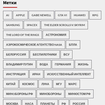
Метки
AI
APPLE
GABE NEWELL
GTA VI
HUAWEI
RPG
SAMSUNG
SPACEX
THE ELDER SCROLLS V: SKYRIM
THE LORD OF THE RINGS
АСТРОНОМИЯ
АЭРОКОСМИЧЕСКОЕ АГЕНТСТВО NASA
БПЛА
БЕЛОРУССИЯ
БЕСПИЛОТНИКИ
ВСУ
ВЛАДИМИР ПУТИН
ВОДА
ГЕРМАНИЯ
ЖИЗНЬ
ИНСТРУКЦИЯ
ИРАН
ИСКУССТВЕННЫЙ ИНТЕЛЛЕКТ
КИТАЙ
КОСМОС
ЛУНА
МГУ
МАРС
МИНOБОРОНЫ РФ
МИНОБОРОНЫ
МИНЮСТОМ РФ
МОСКВА
НАСА
ПЛАНЕТЫ
РФ
РОССИЯ