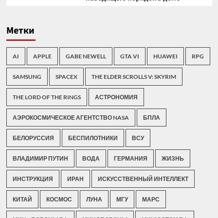
Метки
AI
APPLE
GABE NEWELL
GTA VI
HUAWEI
RPG
SAMSUNG
SPACEX
THE ELDER SCROLLS V: SKYRIM
THE LORD OF THE RINGS
АСТРОНОМИЯ
АЭРОКОСМИЧЕСКОЕ АГЕНТСТВО NASA
БПЛА
БЕЛОРУССИЯ
БЕСПИЛОТНИКИ
ВСУ
ВЛАДИМИР ПУТИН
ВОДА
ГЕРМАНИЯ
ЖИЗНЬ
ИНСТРУКЦИЯ
ИРАН
ИСКУССТВЕННЫЙ ИНТЕЛЛЕКТ
КИТАЙ
КОСМОС
ЛУНА
МГУ
МАРС