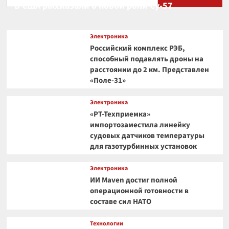
В США рассказали о новой роли Су-57
Электроника
Российский комплекс РЭБ,
способный подавлять дроны на
расстоянии до 2 км. Представлен
«Поле-31»
Электроника
«РТ-Техприемка»
импортозаместила линейку
судовых датчиков температуры
для газотурбинных установок
Электроника
ИИ Maven достиг полной
операционной готовности в
составе сил НАТО
Технологии