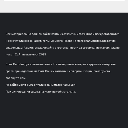
Все материалы на данном сайте взяты из открытых источников и предоставляются
исключительно в ознакомительных целях. Права на материалы принадлежат их
владельцам. Администрация сайта ответственности за содержание материала не
несет. Сайт не является СМИ!
Если Вы обнаружили на нашем сайте материалы, которые нарушают авторские
права, принадлежащие Вам, Вашей компании или организации, пожалуйста,
сообщите нам.
На сайте могут быть опубликованы материалы 18+!
При цитировании ссылка на источник обязательна.