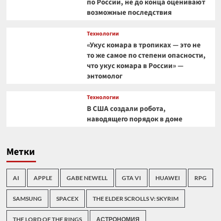
по России, не до конца оценивают
возможные последствия
Технологии
«Укус комара в тропиках — это не
то же самое по степени опасности,
что укус комара в России» —
энтомолог
Технологии
В США создали робота,
наводящего порядок в доме
Метки
AI
APPLE
GABE NEWELL
GTA VI
HUAWEI
RPG
SAMSUNG
SPACEX
THE ELDER SCROLLS V: SKYRIM
THE LORD OF THE RINGS
АСТРОНОМИЯ