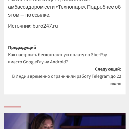
амбассадором сети «Технопарк». Подробнее об
этом — по ссылке.
Источник:
buro247.ru
Навигация
Предыдущий
Как настроить бесконтактную оплату по SberPay
записи
вместо GooglePay на Android?
Следующий:
В Индии временно ограничили работу Telegram до 22
июня