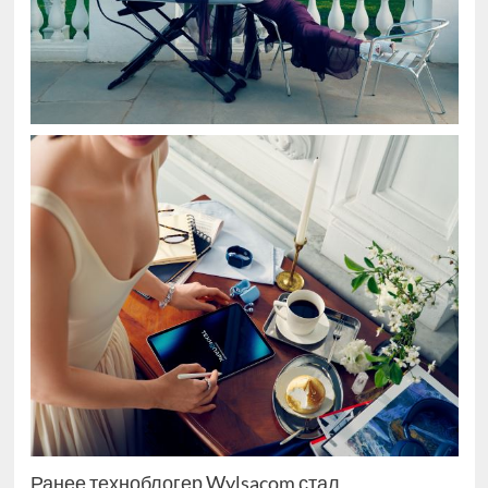
Ранее техноблогер Wylsacom стал