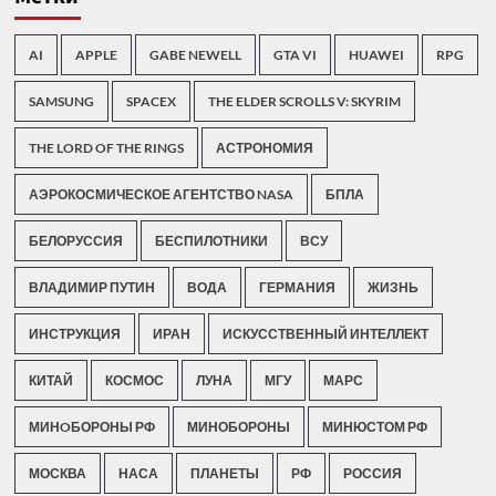
AI
APPLE
GABE NEWELL
GTA VI
HUAWEI
RPG
SAMSUNG
SPACEX
THE ELDER SCROLLS V: SKYRIM
THE LORD OF THE RINGS
АСТРОНОМИЯ
АЭРОКОСМИЧЕСКОЕ АГЕНТСТВО NASA
БПЛА
БЕЛОРУССИЯ
БЕСПИЛОТНИКИ
ВСУ
ВЛАДИМИР ПУТИН
ВОДА
ГЕРМАНИЯ
ЖИЗНЬ
ИНСТРУКЦИЯ
ИРАН
ИСКУССТВЕННЫЙ ИНТЕЛЛЕКТ
КИТАЙ
КОСМОС
ЛУНА
МГУ
МАРС
МИНOБОРОНЫ РФ
МИНОБОРОНЫ
МИНЮСТОМ РФ
МОСКВА
НАСА
ПЛАНЕТЫ
РФ
РОССИЯ