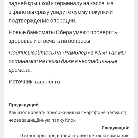
задней крышкой к терминалу на кассе. На
экране вы сразу увидите сумму покупки и
подтверждение операции.
Новые банкоматы Сбера умеют проверять
здоровье и отвечать на вопросы
Подписывайтесь на
«Рамблер» в Max!
Так мы
останемся на связи даже в нестабильные
времена.
Источник:
rambler.ru
Навигация
Предыдущий
Как изолировать приложения на смартфоне Samsung
записи
через защищённую папку Knox
Следующий:
«Технопарк» представил новую летнюю кампанию