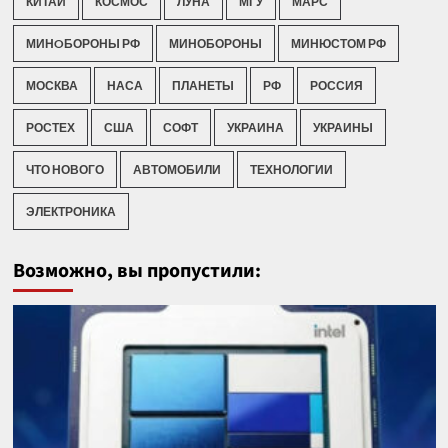
КИТАЙ
КОСМОС
ЛУНА
МГУ
МАРС
МИНOБОРОНЫ РФ
МИНОБОРОНЫ
МИНЮСТОМ РФ
МОСКВА
НАСА
ПЛАНЕТЫ
РФ
РОССИЯ
РОСТЕХ
США
СОФТ
УКРАИНА
УКРАИНЫ
ЧТО НОВОГО
АВТОМОБИЛИ
ТЕХНОЛОГИИ
ЭЛЕКТРОНИКА
Возможно, вы пропустили: