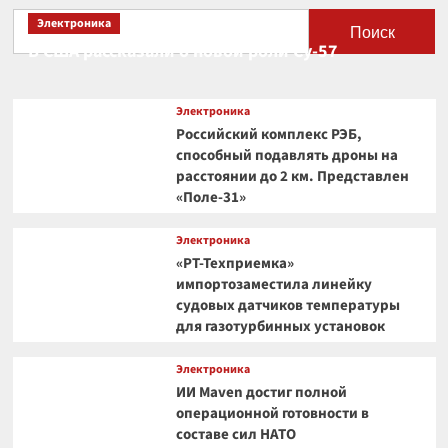
Электроника
Поиск
В США рассказали о новой роли Су-57
Электроника
Российский комплекс РЭБ,
способный подавлять дроны на
расстоянии до 2 км. Представлен
«Поле-31»
Электроника
«РТ-Техприемка»
импортозаместила линейку
судовых датчиков температуры
для газотурбинных установок
Электроника
ИИ Maven достиг полной
операционной готовности в
составе сил НАТО