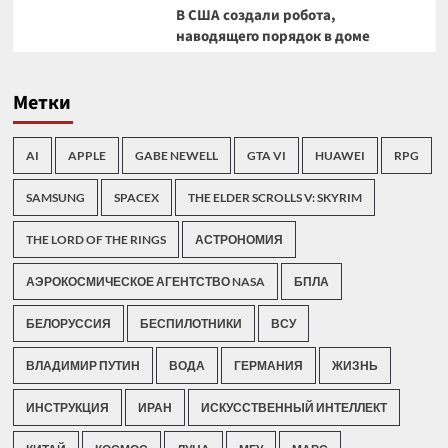
В США создали робота,
наводящего порядок в доме
Метки
AI
APPLE
GABE NEWELL
GTA VI
HUAWEI
RPG
SAMSUNG
SPACEX
THE ELDER SCROLLS V: SKYRIM
THE LORD OF THE RINGS
АСТРОНОМИЯ
АЭРОКОСМИЧЕСКОЕ АГЕНТСТВО NASA
БПЛА
БЕЛОРУССИЯ
БЕСПИЛОТНИКИ
ВСУ
ВЛАДИМИР ПУТИН
ВОДА
ГЕРМАНИЯ
ЖИЗНЬ
ИНСТРУКЦИЯ
ИРАН
ИСКУССТВЕННЫЙ ИНТЕЛЛЕКТ