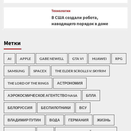
Технологии
В США создали робота,
наводящего порядок в доме
Метки
AI
APPLE
GABE NEWELL
GTA VI
HUAWEI
RPG
SAMSUNG
SPACEX
THE ELDER SCROLLS V: SKYRIM
THE LORD OF THE RINGS
АСТРОНОМИЯ
АЭРОКОСМИЧЕСКОЕ АГЕНТСТВО NASA
БПЛА
БЕЛОРУССИЯ
БЕСПИЛОТНИКИ
ВСУ
ВЛАДИМИР ПУТИН
ВОДА
ГЕРМАНИЯ
ЖИЗНЬ