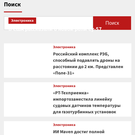
Поиск
Электроника
Поиск
В США рассказали о новой роли Су-57
Электроника
Российский комплекс РЭБ,
способный подавлять дроны на
расстоянии до 2 км. Представлен
«Поле-31»
Электроника
«РТ-Техприемка»
импортозаместила линейку
судовых датчиков температуры
для газотурбинных установок
Электроника
ИИ Maven достиг полной