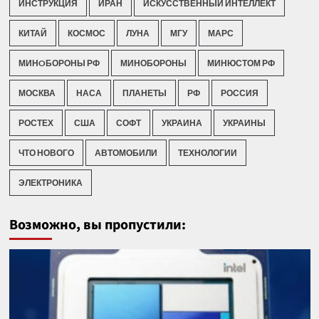
ИНСТРУКЦИЯ
ИРАН
ИСКУССТВЕННЫЙ ИНТЕЛЛЕКТ
КИТАЙ
КОСМОС
ЛУНА
МГУ
МАРС
МИНOБОРОНЫ РФ
МИНОБОРОНЫ
МИНЮСТОМ РФ
МОСКВА
НАСА
ПЛАНЕТЫ
РФ
РОССИЯ
РОСТЕХ
США
СОФТ
УКРАИНА
УКРАИНЫ
ЧТО НОВОГО
АВТОМОБИЛИ
ТЕХНОЛОГИИ
ЭЛЕКТРОНИКА
Возможно, вы пропустили: