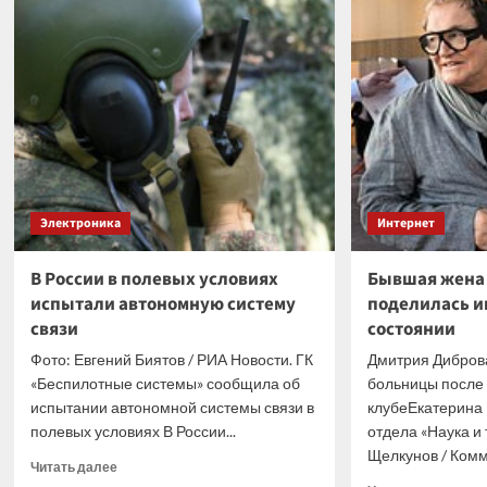
новая
може
плата
выве
для
точн
10-
гран
летней
M72
платформы
на
AM4
новы
уров
Электроника
Интернет
В России в полевых условиях
Бывшая жена
испытали автономную систему
поделилась и
связи
состоянии
Фото: Евгений Биятов / РИА Новости. ГК
Дмитрия Дибров
«Беспилотные системы» сообщила об
больницы после
испытании автономной системы связи в
клубеЕкатерина 
полевых условиях В России...
отдела «Наука и 
Щелкунов / Комм
Прочитать
Читать далее
больше