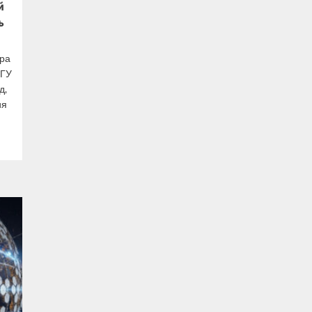
й
ь
тра
МГУ
д,
ия