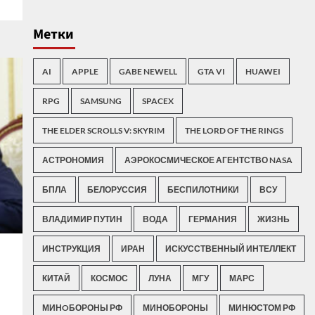
Метки
AI
APPLE
GABE NEWELL
GTA VI
HUAWEI
RPG
SAMSUNG
SPACEX
THE ELDER SCROLLS V: SKYRIM
THE LORD OF THE RINGS
АСТРОНОМИЯ
АЭРОКОСМИЧЕСКОЕ АГЕНТСТВО NASA
БПЛА
БЕЛОРУССИЯ
БЕСПИЛОТНИКИ
ВСУ
ВЛАДИМИР ПУТИН
ВОДА
ГЕРМАНИЯ
ЖИЗНЬ
ИНСТРУКЦИЯ
ИРАН
ИСКУССТВЕННЫЙ ИНТЕЛЛЕКТ
КИТАЙ
КОСМОС
ЛУНА
МГУ
МАРС
МИНOБОРОНЫ РФ
МИНОБОРОНЫ
МИНЮСТОМ РФ