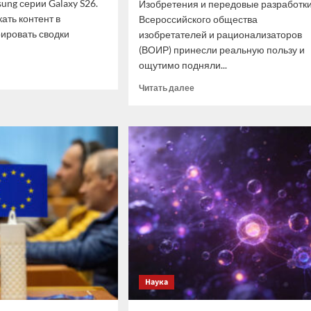
ng серии Galaxy S26.
Изобретения и передовые разработк
ать контент в
Всероссийского общества
рировать сводки
изобретателей и рационализаторов
(ВОИР) принесли реальную пользу и
ощутимо подняли...
итать
ше
Прочитать
Читать далее
больше
о
льзовать
Путин
exity
оценил
овых
вклад
тфонах
ВОИР
ung
в
повышение
уровня
жизни
россиян
Наука