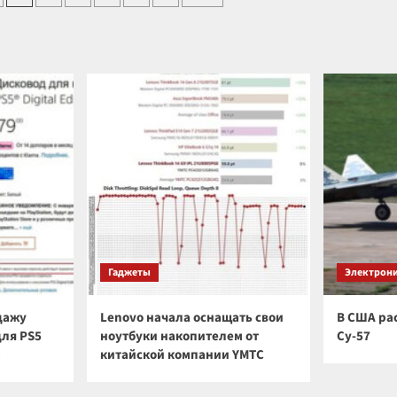
не
ма
стали
ков
цивилизацией
ет
I
типа
чение
по
шкале
трическое
Кардашева?
Гаджеты
Электрон
дажу
Lenovo начала оснащать свои
В США ра
для PS5
ноутбуки накопителем от
Су-57
а
китайской компании YMTC