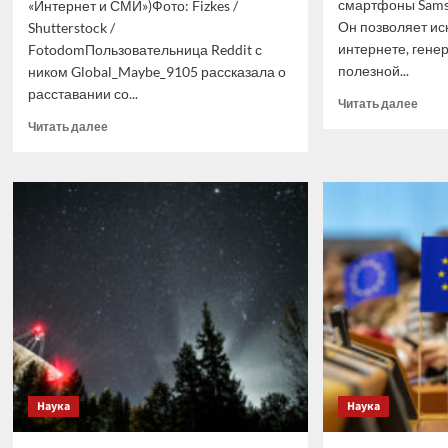
смартфоны Samsu
«Интернет и СМИ»)Фото: Fizkes /
Он позволяет иск
Shutterstock /
интернете, гене
FotodomПользовательница Reddit с
полезной...
ником Global_Maybe_9105 рассказала о
расставании со...
Проч
Читать далее
боль
Прочитать
Читать далее
о
больше
Как
о
испо
Женщина
Perpl
сделала
на н
тест
смар
на
Sams
беременность
и
моментально
выгнала
своего
парня
из
дома
Наука
Наука