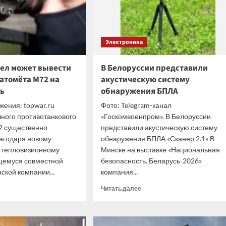
Электроника
ел может вывести
В Белоруссии представили
атомёта M72 на
акустическую систему
ь
обнаружения БПЛА
жения: topwar.ru
Фото: Telegram-канал
ного противотанкового
«Госкомвоенпром». В Белоруссии
2 существенно
представили акустическую систему
агодаря новому
обнаружения БПЛА «Сканер 2.1» В
 тепловизионному
Минске на выставке «Национальная
щемуся совместной
безопасность. Беларусь-2026»
ской компании...
компания...
итать
Прочитать
Читать далее
ше
больше
о
ый»
В
ел
Белоруссии