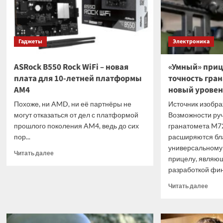
Гаджеты
Электроника
ASRock B550 Rock WiFi – новая
«Умный» приц
плата для 10-летней платформы
точность гран
AM4
новый уровен
Похоже, ни AMD, ни её партнёры не
Источник изобра
могут отказаться от дел с платформой
Возможности руч
прошлого поколения AM4, ведь до сих
гранатомета M7
пор...
расширяются бл
универсальному
Прочитать
Читать далее
прицелу, являю
больше
разработкой фин
о
ASRock
Проч
Читать далее
B550
боль
Rock
о
WiFi
«Умн
–
приц