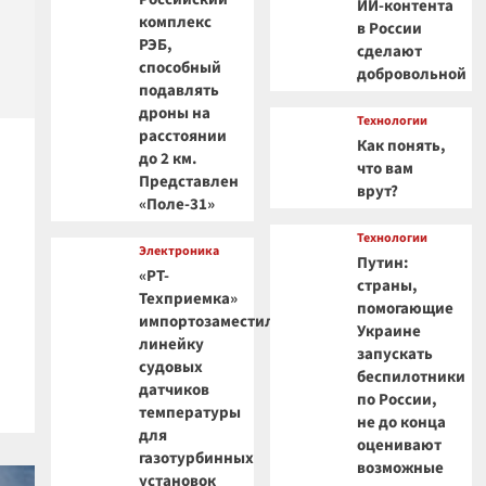
ИИ-контента
комплекс
в России
РЭБ,
сделают
способный
добровольной
подавлять
дроны на
Технологии
расстоянии
Как понять,
до 2 км.
что вам
Представлен
врут?
«Поле-31»
Технологии
Электроника
Путин:
«РТ-
страны,
Техприемка»
помогающие
импортозаместила
Украине
линейку
запускать
судовых
беспилотники
датчиков
по России,
температуры
не до конца
для
оценивают
газотурбинных
возможные
установок