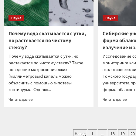
Укра
Наука
Наука
Почему вода скатывается с утки,
Сибирские уч
но растекается по чистому
форма облако
стеклу?
излучение и 
Почему вода скатывается с утки, но
Исследование со
растекается по чистому стеклу? Такое
мониторинга кли
поведение макроскопических
экологических с
(миллиметровых) капель можно
Томского госуда
объяснить с помощью гипотезы
университета пр
континуума. Однако...
форма облаков вл
Прочитать
Проч
Читать далее
Читать далее
больше
боль
о
о
Почему
Сиби
вода
учен
скатывается
пока
Пагинация
с
Назад
1
18
19
как
20
…