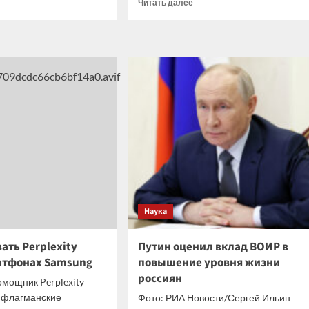
итать
Прочитать
Читать далее
ше
больше
о
шая
Супермодель
ИИ
рия
взломала
ова
почти
лилась
все
рмацией
секретные
системы
Агентства
оянии
нацбезопасности
США
Наука
ать Perplexity
Путин оценил вклад ВОИР в
ртфонах Samsung
повышение уровня жизни
россиян
мощник Perplexity
о флагманские
Фото: РИА Новости/Сергей Ильин