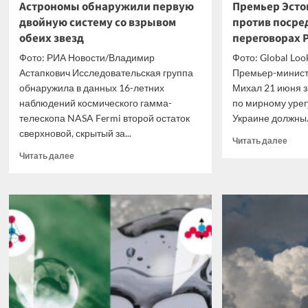
Астрономы обнаружили первую
Премьер Эсто
двойную систему со взрывом
против посре
обеих звезд
переговорах 
Фото: РИА Новости/Владимир
Фото: Global Loo
Астапкович Исследовательская группа
Премьер-минист
обнаружила в данных 16-летних
Михал 21 июня з
наблюдений космического гамма-
по мирному уре
телескопа NASA Fermi второй остаток
Украине должны..
сверхновой, скрытый за...
Проч
Читать далее
боль
Прочитать
Читать далее
о
больше
Прем
о
Эсто
Астрономы
выст
обнаружили
прот
первую
поср
двойную
ЕС
систему
в
со
пере
взрывом
РФ
обеих
и
звезд