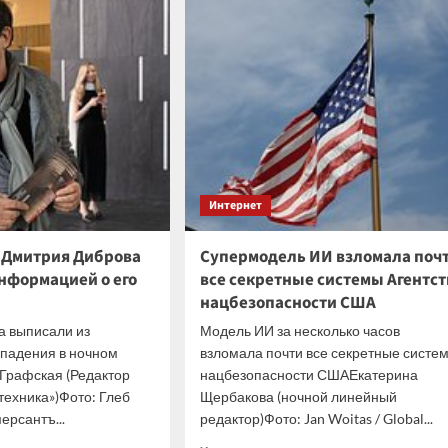
т
представили
сти
акустическую
ость
систему
атомёта
обнаружения
БПЛА
й
ень
Интернет
 Дмитрия Диброва
Супермодель ИИ взломала поч
нформацией о его
все секретные системы Агентст
нацбезопасности США
а выписали из
Модель ИИ за несколько часов
 падения в ночном
взломала почти все секретные систе
Графская (Редактор
нацбезопасности СШАЕкатерина
техника»)Фото: Глеб
Щербакова (ночной линейный
ерсантъ...
редактор)Фото: Jan Woitas / Global...