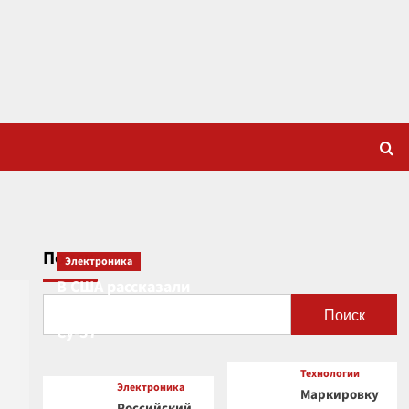
Поиск
Электроника
В США рассказали
о новой роли
Поиск
Су-57
Технологии
Электроника
Маркировку
Российский