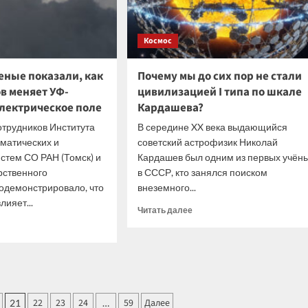
ины
МГУ
Космос
еные показали, как
Почему мы до сих пор не стали
в меняет УФ-
цивилизацией I типа по шкале
электрическое поле
Кардашева?
трудников Института
В середине XX века выдающийся
матических и
советский астрофизик Николай
истем СО РАН (Томск) и
Кардашев был одним из первых учён
рственного
в СССР, кто занялся поиском
одемонстрировало, что
внеземного...
ияет...
Прочитать
Читать далее
больше
итать
о
ше
Почему
мы
рские
до
ые
сих
зали,
пор
22
23
24
59
Далее
21
…