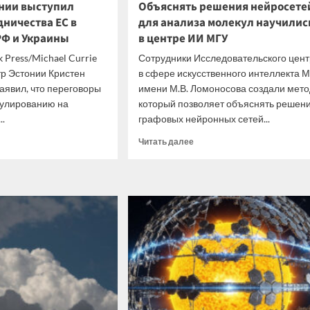
нии выступил
Объяснять решения нейросете
дничества ЕС в
для анализа молекул научилис
РФ и Украины
в центре ИИ МГУ
k Press/Michael Currie
Сотрудники Исследовательского цен
р Эстонии Кристен
в сфере искусственного интеллекта 
аявил, что переговоры
имени М.В. Ломоносова создали мето
гулированию на
который позволяет объяснять решен
.
графовых нейронных сетей...
итать
Прочитать
Читать далее
ше
больше
о
ьер
Объяснять
нии
решения
упил
нейросетей
ив
для
едничества
анализа
молекул
научились
говорах
в
центре
ИИ