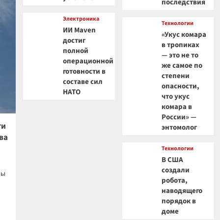
последствия
Электроника
Технологии
ИИ Maven
«Укус комара
достиг
в тропиках
полной
— это не то
операционной
же самое по
готовности в
степени
составе сил
опасности,
НАТО
что укус
комара в
России» —
ти
энтомолог
ва
Технологии
В США
создали
мы
робота,
наводящего
порядок в
доме