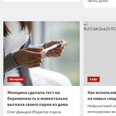
Проч
Читать далее
о
боль
В
о
России
Быв
в
жена
полевых
Дмит
условиях
Дибр
испытали
поде
автономную
инфо
систему
о
связи
его
сост
Интернет
Софт
Женщина сделала тест на
Как использов
беременность и моментально
на новых сма
выгнала своего парня из дома
Нейросетевой по
интегрирован в
Олег Давыдов (Редактор отдела