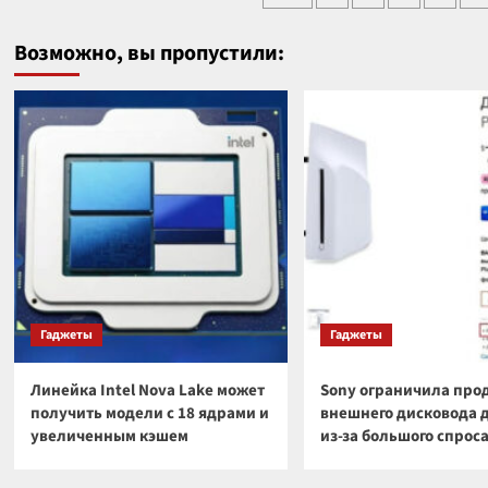
утки,
фор
записей
но
обла
Возможно, вы пропустили:
растекается
меня
по
УФ-
чистому
излу
стеклу?
и
элек
поле
Гаджеты
Гаджеты
Линейка Intel Nova Lake может
Sony ограничила про
получить модели с 18 ядрами и
внешнего дисковода 
увеличенным кэшем
из-за большого спрос