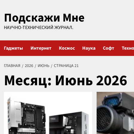
Перейти
Подскажи Мне
к
содержимому
НАУЧНО-ТЕХНИЧЕСКИЙ ЖУРНАЛ.
Гаджеты
Интернет
Космос
Наука
Софт
Техн
ГЛАВНАЯ
2026
ИЮНЬ
СТРАНИЦА 21
Месяц:
Июнь 2026