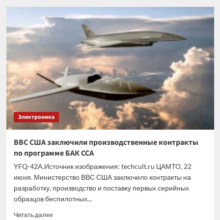
Китай
представил
переносные
лазерные
комплексы
серии
Lijian
для
поражения
БЛА
Электроника
ВВС США заключили производственные контракты
по программе БАК CCA
YFQ-42A.Источник изображения: techcult.ru ЦАМТО, 22
июня. Министерство ВВС США заключило контракты на
разработку, производство и поставку первых серийных
образцов беспилотных...
Прочитать
Читать далее