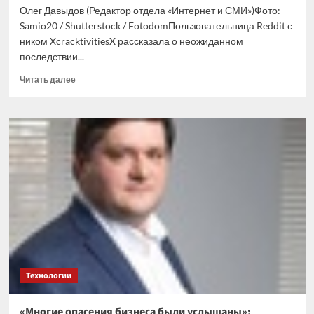
Олег Давыдов (Редактор отдела «Интернет и СМИ»)Фото:
Samio20 / Shutterstock / FotodomПользовательница Reddit с
ником XcracktivitiesX рассказала о неожиданном
последствии...
Прочитать
Читать далее
больше
о
Вынужденная
заниматься
сексом
в
машине
из-
за
больной
бабушки
девушка
попала
в
Технологии
ДТП
«Многие опасения бизнеса были услышаны»: