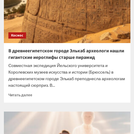
Космос
В древнеегипетском городе Элькаб археологи нашли
гигантские иероглифы старше пирамид
Совместная экспедиция Йельского университета и
Королевских музеев искусства и истории (Брюссель) в
древнеегипетском городе Элькаб преподнесла археологам
настоящий сюрприз. В...
Прочитать
Читать далее
больше
о
В
древнеегипетском
городе
Элькаб
археологи