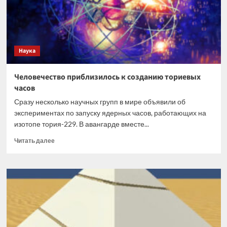
инфаркта
создали
в
МФТИ
Наука
Человечество приблизилось к созданию ториевых
часов
Сразу несколько научных групп в мире объявили об
экспериментах по запуску ядерных часов, работающих на
изотопе тория-229. В авангарде вместе...
Прочитать
Читать далее
больше
о
Человечество
приблизилось
к
созданию
ториевых
часов