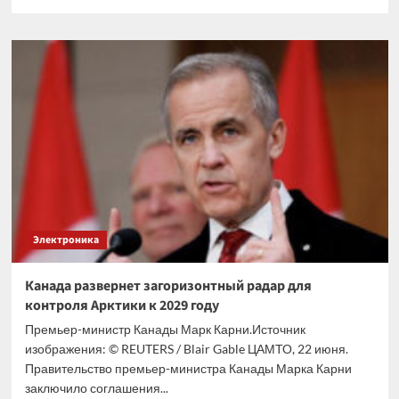
больше
о
ВВС
США
заключили
производственные
контракты
по
программе
БАК
CCA
Электроника
Канада развернет загоризонтный радар для
контроля Арктики к 2029 году
Премьер-министр Канады Марк Карни.Источник
изображения: © REUTERS / Blair Gable ЦАМТО, 22 июня.
Правительство премьер-министра Канады Марка Карни
заключило соглашения...