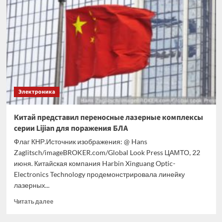
Astral
GeForce
RTX
5090
Edition
20
продаётся
в
Европе
Электроника
за
€5799
Китай представил переносные лазерные комплексы
серии Lijian для поражения БЛА
Флаг КНР.Источник изображения: @ Hans
Zaglitsch/imageBROKER.com/Global Look Press ЦАМТО, 22
июня. Китайская компания Harbin Xinguang Optic-
Electronics Technology продемонстрировала линейку
лазерных...
Прочитать
Читать далее
больше
о