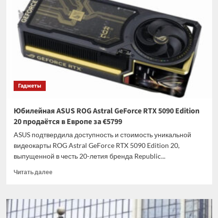
BOE
будут
поставлять
матрицы
для
ASUS
ROG
Strix
OLED
Гаджеты
XG259QWPG
Ace
Юбилейная ASUS ROG Astral GeForce RTX 5090 Edition
20 продаётся в Европе за €5799
ASUS подтвердила доступность и стоимость уникальной
видеокарты ROG Astral GeForce RTX 5090 Edition 20,
выпущенной в честь 20-летия бренда Republic...
Прочитать
Читать далее
больше
о
Юбилейная
ASUS
ROG