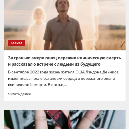
нашли
гигантские
иероглифы
старше
пирамид
Космос
За гранью: американец пережил клиническую смерть
и рассказал о встрече с людьми из будущего
В сентябре 2022 года жизнь жителя США Лэндона Денниса
изменилась после остановки сердца и пережитого опыта
клинической смерти. В статье,...
Прочитать
Читать далее
больше
о
За
гранью:
американец
пережил