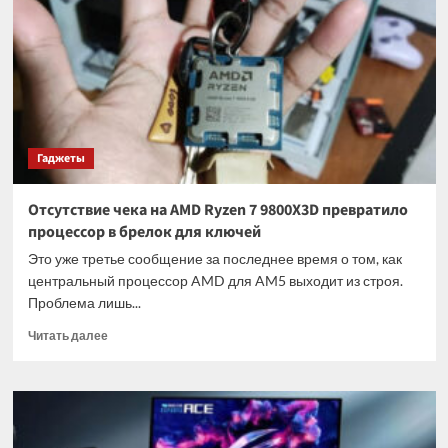
клиническую
смерть
и
рассказал
о
встрече
с
людьми
Гаджеты
из
будущего
Отсутствие чека на AMD Ryzen 7 9800X3D превратило
процессор в брелок для ключей
Это уже третье сообщение за последнее время о том, как
центральный процессор AMD для AM5 выходит из строя.
Проблема лишь...
Прочитать
Читать далее
больше
о
Отсутствие
чека
на
AMD