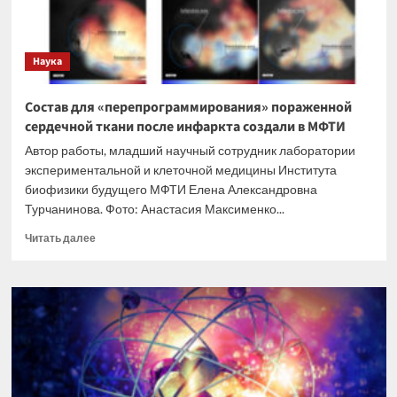
Наука
Состав для «перепрограммирования» пораженной
сердечной ткани после инфаркта создали в МФТИ
Автор работы, младший научный сотрудник лаборатории
экспериментальной и клеточной медицины Института
биофизики будущего МФТИ Елена Александровна
Турчанинова. Фото: Анастасия Максименко...
Прочитать
Читать далее
больше
о
Состав
для
«перепрограммирования»
пораженной
сердечной
ткани
после