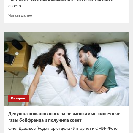
своего...
Прочитать
Читать далее
больше
о
Мужчина
накануне
свадьбы
шокировал
невесту
страшной
тайной
о
своих
отношениях
с
сестрой
Интернет
Девушка пожаловалась на невыносимые кишечные
газы бойфренда и получила совет
Олег Давыдов (Редактор отдела «Интернет и СМИ»)Фото: