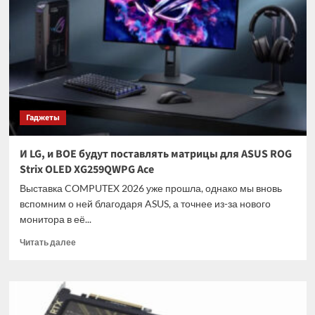
Ryzen
7
9800X3D
превратило
процессор
в
брелок
для
Гаджеты
ключей
И LG, и BOE будут поставлять матрицы для ASUS ROG
Strix OLED XG259QWPG Ace
Выставка COMPUTEX 2026 уже прошла, однако мы вновь
вспомним о ней благодаря ASUS, а точнее из-за нового
монитора в её...
Прочитать
Читать далее
больше
о
И
LG,
и