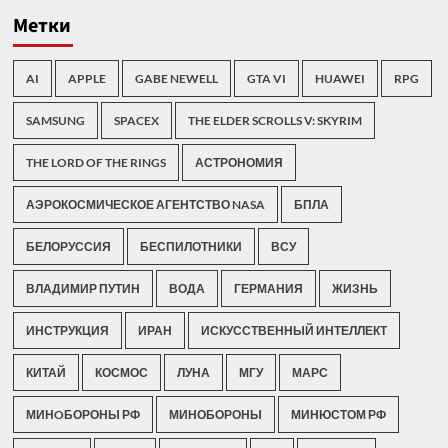
Метки
AI
APPLE
GABE NEWELL
GTA VI
HUAWEI
RPG
SAMSUNG
SPACEX
THE ELDER SCROLLS V: SKYRIM
THE LORD OF THE RINGS
АСТРОНОМИЯ
АЭРОКОСМИЧЕСКОЕ АГЕНТСТВО NASA
БПЛА
БЕЛОРУССИЯ
БЕСПИЛОТНИКИ
ВСУ
ВЛАДИМИР ПУТИН
ВОДА
ГЕРМАНИЯ
ЖИЗНЬ
ИНСТРУКЦИЯ
ИРАН
ИСКУССТВЕННЫЙ ИНТЕЛЛЕКТ
КИТАЙ
КОСМОС
ЛУНА
МГУ
МАРС
МИНOБОРОНЫ РФ
МИНОБОРОНЫ
МИНЮСТОМ РФ