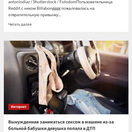
antoniodiaz / Shutterstock / FotodomПользовательница
Reddit с ником Billabongggg пожаловалась на
отвратительную привычку...
Прочитать
Читать далее
больше
о
Девушка
пожаловалась
на
невыносимые
кишечные
газы
бойфренда
и
получила
совет
Интернет
Вынужденная заниматься сексом в машине из-за
больной бабушки девушка попала в ДТП