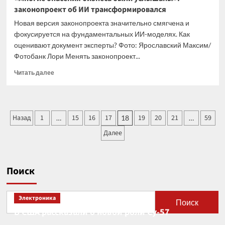
законопроект об ИИ трансформировался
Новая версия законопроекта значительно смягчена и
фокусируется на фундаментальных ИИ-моделях. Как
оценивают документ эксперты? Фото: Ярославский Максим/
Фотобанк Лори Менять законопроект...
Прочитать
Читать далее
больше
о
«Многие
опасения
Пагинация
Назад
1
15
16
17
19
20
21
59
…
18
…
бизнеса
записей
были
Далее
услышаны»:
законопроект
об
ИИ
Поиск
трансформировался
Электроника
Поиск
В США рассказали о новой роли Су-57