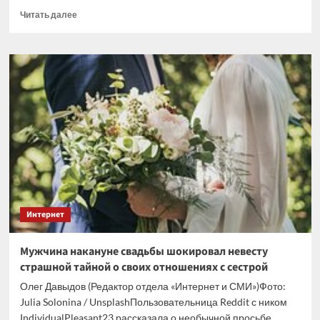
Прочитать
Читать далее
больше
о
Канада
развернет
загоризонтный
радар
для
контроля
Арктики
к
2029
году
Интернет
Мужчина накануне свадьбы шокировал невесту
страшной тайной о своих отношениях с сестрой
Олег Давыдов (Редактор отдела «Интернет и СМИ»)Фото:
Julia Solonina / UnsplashПользовательница Reddit с ником
IndividualPleasant23 рассказала о необычной просьбе