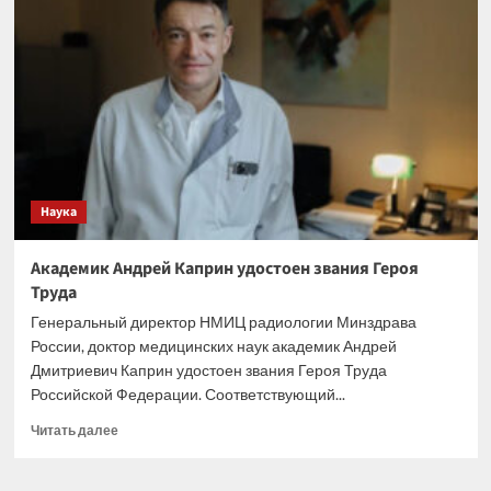
арктического
шельфа.
Интервью
с
членом-
корреспондентом
РАН
Игорем
Семилетовым
Наука
Академик Андрей Каприн удостоен звания Героя
Труда
Генеральный директор НМИЦ радиологии Минздрава
России, доктор медицинских наук академик Андрей
Дмитриевич Каприн удостоен звания Героя Труда
Российской Федерации. Соответствующий...
Прочитать
Читать далее
больше
о
Академик