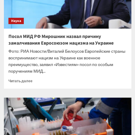
Наука
Посол МИД РФ Мирошник назвал причину
замалчивания Евросоюзом нацизма на Украине
Фото: РИА Новости/Виталий Белоусов Европейские страны
воспринимают нацизм на Украине как военное
преимущество, заявил «Известиям» посол по особым
поручениям МИД...
Прочитать
Читать далее
больше
о
Посол
МИД
РФ
Мирошник
назвал
причину
замалчивания