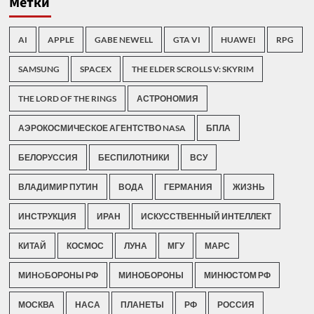
Метки
AI
APPLE
GABE NEWELL
GTA VI
HUAWEI
RPG
SAMSUNG
SPACEX
THE ELDER SCROLLS V: SKYRIM
THE LORD OF THE RINGS
АСТРОНОМИЯ
АЭРОКОСМИЧЕСКОЕ АГЕНТСТВО NASA
БПЛА
БЕЛОРУССИЯ
БЕСПИЛОТНИКИ
ВСУ
ВЛАДИМИР ПУТИН
ВОДА
ГЕРМАНИЯ
ЖИЗНЬ
ИНСТРУКЦИЯ
ИРАН
ИСКУССТВЕННЫЙ ИНТЕЛЛЕКТ
КИТАЙ
КОСМОС
ЛУНА
МГУ
МАРС
МИНOБОРОНЫ РФ
МИНОБОРОНЫ
МИНЮСТОМ РФ
МОСКВА
НАСА
ПЛАНЕТЫ
РФ
РОССИЯ