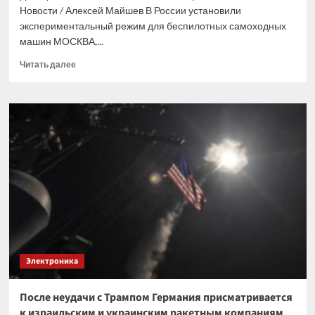
Новости / Алексей Майшев В России установили
экспериментальный режим для беспилотных самоходных
машин МОСКВА,...
Прочитать
Читать далее
больше
о
Правительство
установило
экспериментальный
режим
для
самоходных
машин
Электроника
После неудачи с Трампом Германия присматривается
к израильским и украинским ракетным компаниям