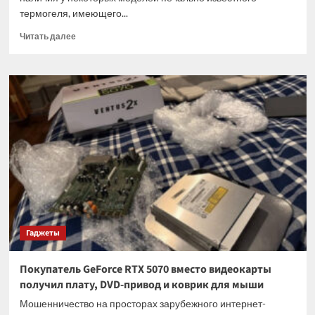
термогеля, имеющего...
Прочитать
Читать далее
больше
о
Термогель
GIGABYTE
растёкся
по
всей
плате
видеокарты
GeForce
RTX
5090
Гаджеты
Покупатель GeForce RTX 5070 вместо видеокарты
получил плату, DVD-привод и коврик для мыши
Мошенничество на просторах зарубежного интернет-