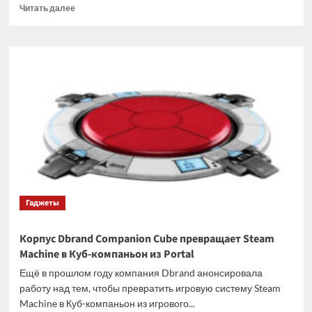
Прочитать
Читать далее
больше
о
Steam
Controller
превратили
в
радиоуправляемую
машинку
через
браузер
Гаджеты
Корпус Dbrand Companion Cube превращает Steam
Machine в Куб-компаньон из Portal
Ещё в прошлом году компания Dbrand анонсировала
работу над тем, чтобы превратить игровую систему Steam
Machine в Куб-компаньон из игрового...