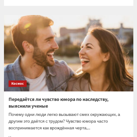
больше
о
Ученые
предположили,
что
первоначально
Сфинкс
имел
другое
лицо
Космос
Передаётся ли чувство юмора по наследству,
выяснили ученые
Почему одни люди легко вызывают смех окружающих, а
другим это даётся с трудом? Чувство юмора часто
воспринимается как врождённая черта,...
Прочитать