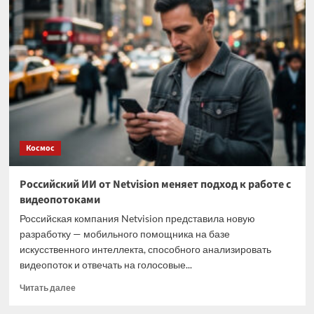
родом
современный
хлопок?
Космос
Российский ИИ от Netvision меняет подход к работе с
видеопотоками
Российская компания Netvision представила новую
разработку — мобильного помощника на базе
искусственного интеллекта, способного анализировать
видеопоток и отвечать на голосовые...
Прочитать
Читать далее
больше
о