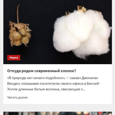
Андрей
Каприн
удостоен
звания
Героя
Труда
Наука
Откуда родом современный хлопок?
«В природе нет ничего подобного», — сказал Джонатан
Вендел, показывая посетителю своего офиса в Бессей-
Холле длинные белые волокна, свисающие с...
Прочитать
Читать далее
больше
о
Откуда