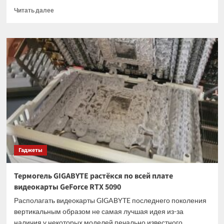
Прочитать
Читать далее
больше
о
Корпус
Dbrand
Companion
Cube
превращает
Steam
Machine
в
Куб-
компаньон
из
Portal
Гаджеты
Термогель GIGABYTE растёкся по всей плате
видеокарты GeForce RTX 5090
Располагать видеокарты GIGABYTE последнего поколения
вертикальным образом не самая лучшая идея из-за
наличия у некоторых моделей печально известного