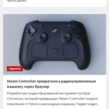
Читать далее
больше
о
Передаётся
ли
чувство
юмора
по
наследству,
выяснили
ученые
Гаджеты
Steam Controller превратили в радиоуправляемую
машинку через браузер
Разработчик создал браузерный инструмент на базе
Chromium, который превращает Steam Controller второго
поколения от Valve в самоходную машинку. Гаджет ездит...