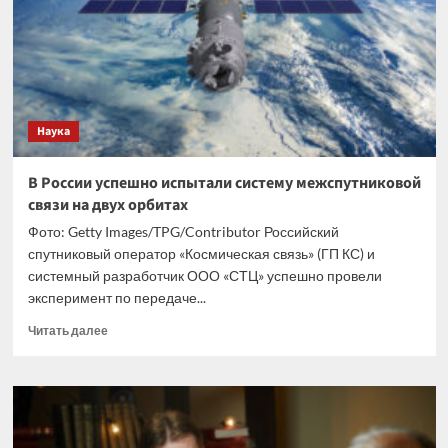
за
медпомощью
после
урагана
Наука
В России успешно испытали систему межспутниковой
связи на двух орбитах
Фото: Getty Images/TPG/Contributor Российский
спутниковый оператор «Космическая связь» (ГП КС) и
системный разработчик ООО «СТЦ» успешно провели
эксперимент по передаче...
Прочитать
Читать далее
больше
о
В
России
успешно
испытали