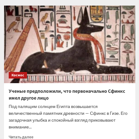
Российский
ИИ
от
Netvision
меняет
подход
к
работе
с
видеопотоками
Космос
Ученые предположили, что первоначально Сфинкс
имел другое лицо
Под палящим солнцем Египта возвышается
величественный памятник древности — Сфинкс в Гизе. Его
загадочная улыбка и спокойный взгляд приковывают
внимание...
Прочитать
Читать далее