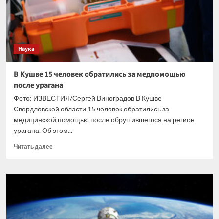
Евросоюзом
нацизма
на
Украине
Наука
В Кушве 15 человек обратились за медпомощью
после урагана
Фото: ИЗВЕСТИЯ/Сергей Виноградов В Кушве
Свердловской области 15 человек обратились за
медицинской помощью после обрушившегося на регион
урагана. Об этом...
Прочитать
Читать далее
больше
о
В
Кушве
15
человек
обратились