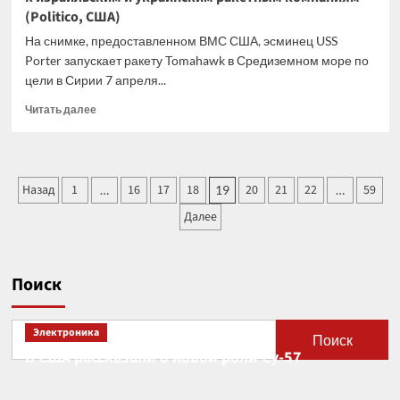
(Politico, США)
На снимке, предоставленном ВМС США, эсминец USS
Porter запускает ракету Tomahawk в Средиземном море по
цели в Сирии 7 апреля...
Прочитать
Читать далее
больше
о
После
неудачи
Пагинация
Назад
1
16
17
18
20
21
22
59
…
19
…
с
записей
Трампом
Далее
Германия
присматривается
к
израильским
Поиск
и
украинским
ракетным
Электроника
Поиск
компаниям
В США рассказали о новой роли Су-57
(Politico,
США)