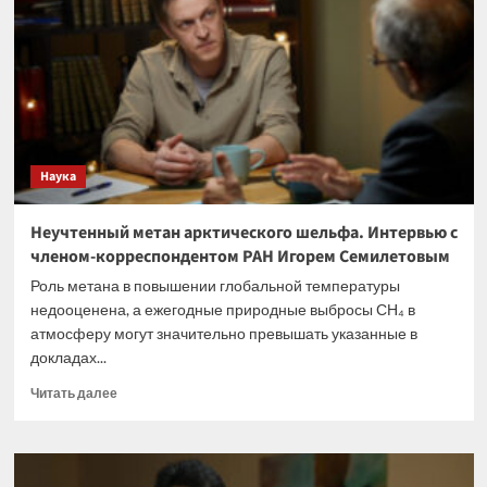
систему
межспутниковой
связи
на
двух
орбитах
Наука
Неучтенный метан арктического шельфа. Интервью с
членом-корреспондентом РАН Игорем Семилетовым
Роль метана в повышении глобальной температуры
недооценена, а ежегодные природные выбросы СН₄ в
атмосферу могут значительно превышать указанные в
докладах...
Прочитать
Читать далее
больше
о
Неучтенный
метан