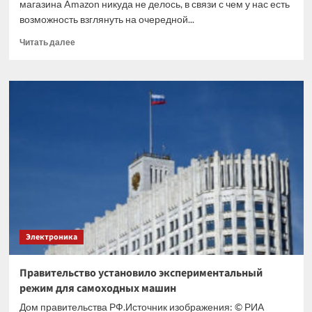
магазина Amazon никуда не делось, в связи с чем у нас есть
возможность взглянуть на очередной...
Прочитать
Читать далее
больше
о
Покупатель
GeForce
RTX
5070
вместо
видеокарты
получил
плату,
DVD-
привод
и
коврик
Электроника
для
мыши
Правительство установило экспериментальный
режим для самоходных машин
Дом правительства РФ.Источник изображения: © РИА