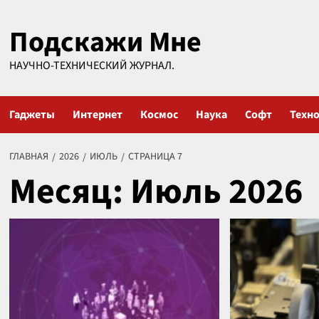
Перейти
Подскажи Мне
к
содержимому
НАУЧНО-ТЕХНИЧЕСКИЙ ЖУРНАЛ.
Гаджеты
Интернет
Космос
Наука
Софт
Техн
ГЛАВНАЯ
2026
ИЮЛЬ
СТРАНИЦА 7
Месяц:
Июль 2026