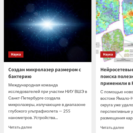
похудеть
учен
техн
сжат
свет
Наука
Наука
Создан микролазер размером с
Нейросетевые
бактерию
поиска полез
применили в 
Международная команда
исследователей при участии НИУ ВШЭ в
С помощью новой
Санкт-Петербурге создала
востоке Ямало-
микролазеры, излучающие в диапазоне
округа уже удал
глубокого ультрафиолета — 255
перспективные у
нанометров. Устройства...
размещения карь
Прочитать
Проч
Читать далее
Читать далее
больше
боль