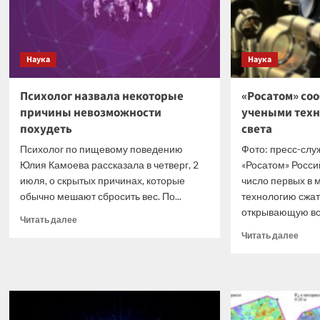
Наука
Наука
Психолог назвала некоторые
«Росатом» со
причины невозможности
учеными техн
похудеть
света
Психолог по пищевому поведению
Фото: пресс-слу
Юлия Камоева рассказала в четверг, 2
«Росатом» Росси
июля, о скрытых причинах, которые
число первых в м
обычно мешают сбросить вес. По...
технологию сжат
открывающую воз
Прочитать
Читать далее
больше
Проч
Читать далее
о
боль
Психолог
о
назвала
«Рос
некоторые
сооб
причины
об
невозможности
осво