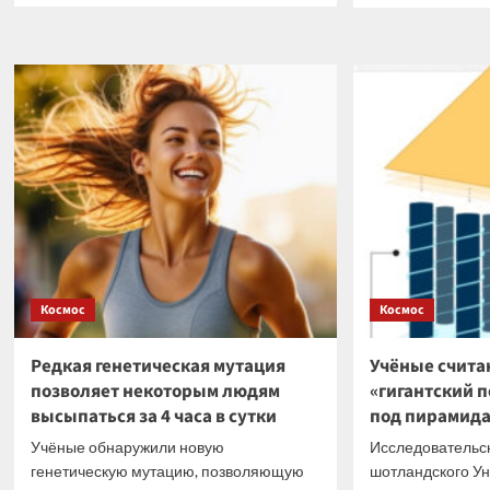
о
о
Создан
Нейр
микролазер
алго
размером
для
с
поис
бактерию
поле
иско
прим
в
Росс
Космос
Космос
Редкая генетическая мутация
Учёные счита
позволяет некоторым людям
«гигантский 
высыпаться за 4 часа в сутки
под пирамида
Учёные обнаружили новую
Исследовательск
генетическую мутацию, позволяющую
шотландского У