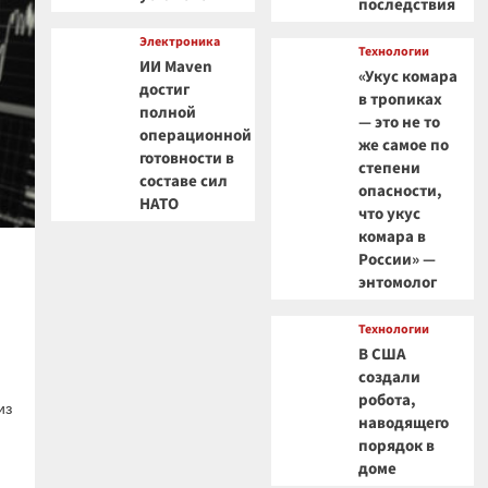
последствия
Электроника
Технологии
ИИ Maven
«Укус комара
достиг
в тропиках
полной
— это не то
операционной
же самое по
готовности в
степени
составе сил
опасности,
НАТО
что укус
комара в
России» —
энтомолог
Технологии
В США
создали
робота,
из
наводящего
порядок в
доме