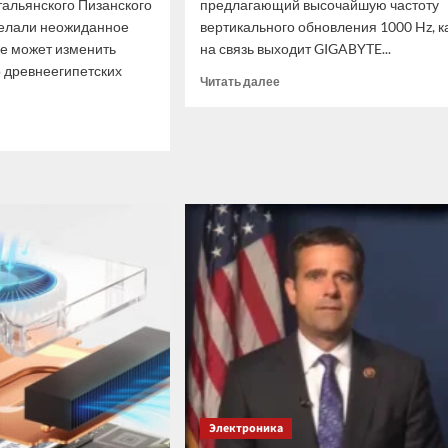
тальянского Пизанского
предлагающий высочайшую частоту
делали неожиданное
вертикального обновления 1000 Hz, к
ое может изменить
на связь выходит GIGABYTE...
 древнеегипетских
Прочитать
Читать далее
больше
о
итать
Два
ше
новых
монитора
ые
GIGABYTE
ают,
AORUS
ELITE
ружили
полагаются
антский
на
емный
Tandem
д»
WOLED
с
мидами
QHD
и
280
Hz
Электроника