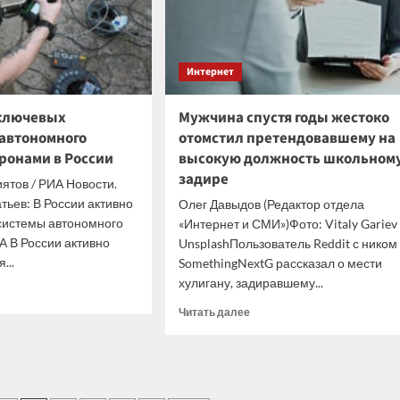
Маска
Интернет
 ключевых
Мужчина спустя годы жестоко
автономного
отомстил претендовавшему на
ронами в России
высокую должность школьном
задире
ятов / РИА Новости.
тьев: В России активно
Олег Давыдов (Редактор отдела
системы автономного
«Интернет и СМИ»)Фото: Vitaly Gariev 
 В России активно
UnsplashПользователь Reddit с ником
...
SomethingNextG рассказал о мести
хулигану, задиравшему...
итать
ше
Прочитать
Читать далее
больше
аны
о
Мужчина
евых
спустя
авления
годы