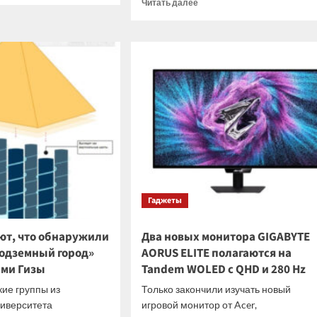
Прочитать
Читать далее
больше
осетевые
о
ритмы
В
ДВФУ
ка
научили
зных
нейросеть
паемых
«слушать»
енили
землю
для
ии
прогноза
землетрясений
Гаджеты
ют, что обнаружили
Два новых монитора GIGABYTE
подземный город»
AORUS ELITE полагаются на
ми Гизы
Tandem WOLED с QHD и 280 Hz
ие группы из
Только закончили изучать новый
ниверситета
игровой монитор от Acer,