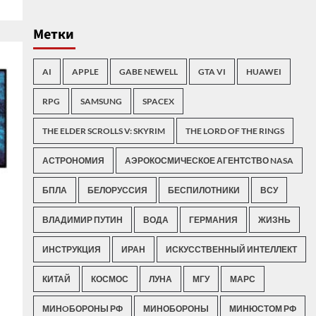
Метки
AI
APPLE
GABE NEWELL
GTA VI
HUAWEI
RPG
SAMSUNG
SPACEX
THE ELDER SCROLLS V: SKYRIM
THE LORD OF THE RINGS
АСТРОНОМИЯ
АЭРОКОСМИЧЕСКОЕ АГЕНТСТВО NASA
БПЛА
БЕЛОРУССИЯ
БЕСПИЛОТНИКИ
ВСУ
ВЛАДИМИР ПУТИН
ВОДА
ГЕРМАНИЯ
ЖИЗНЬ
ИНСТРУКЦИЯ
ИРАН
ИСКУССТВЕННЫЙ ИНТЕЛЛЕКТ
КИТАЙ
КОСМОС
ЛУНА
МГУ
МАРС
МИНOБОРОНЫ РФ
МИНОБОРОНЫ
МИНЮСТОМ РФ