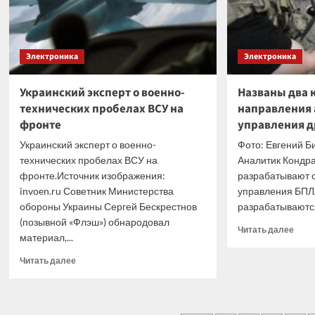
продаётся
по
огромной
цене
Электроника
Электроника
Украинский эксперт о военно-
Названы два
технических пробелах ВСУ на
направления 
фронте
управления д
Украинский эксперт о военно-
Фото: Евгений Би
технических пробелах ВСУ на
Аналитик Кондра
фронте.Источник изображения:
разрабатывают 
invoen.ru Советник Министерства
управления БПЛА
обороны Украины Сергей Бескрестнов
разрабатываются
(позывной «Флэш») обнародовал
Проч
Читать далее
материал,...
боль
о
Прочитать
Читать далее
Назв
больше
два
о
ключ
Украинский
напр
эксперт