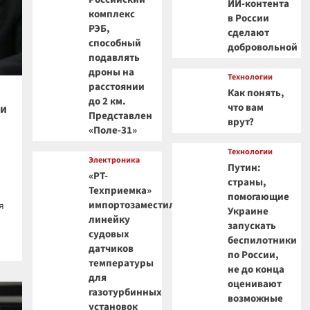
ИИ-контента
комплекс
в России
РЭБ,
сделают
способный
добровольной
подавлять
дроны на
Технологии
расстоянии
Как понять,
до 2 км.
что вам
ти
Представлен
врут?
«Поле-31»
Технологии
Электроника
Путин:
«РТ-
страны,
Техприемка»
помогающие
импортозаместила
я
Украине
линейку
запускать
судовых
беспилотники
датчиков
по России,
температуры
не до конца
для
оценивают
газотурбинных
возможные
установок