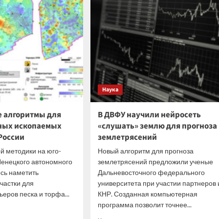
ыми
главы
ологии
Калининградской
ого
области
а
о
поставке
топлива
Наука
 алгоритмы для
В ДВФУ научили нейросеть
ных ископаемых
«слушать» землю для прогноза
России
землетрясений
 методики на юго-
Новый алгоритм для прогноза
Ненецкого автономного
землетрясений предложили ученые
ось наметить
Дальневосточного федерального
частки для
университета при участии партнеров 
еров песка и торфа...
КНР. Созданная компьютерная
программа позволит точнее...
итать
ше