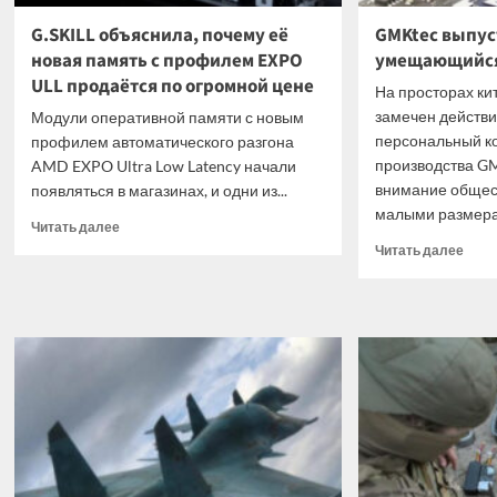
G.SKILL объяснила, почему её
GMKtec выпус
новая память с профилем EXPO
умещающийся
ULL продаётся по огромной цене
На просторах ки
замечен действ
Модули оперативной памяти с новым
персональный к
профилем автоматического разгона
производства G
AMD EXPO Ultra Low Latency начали
внимание общес
появляться в магазинах, и одни из...
малыми размерам
Прочитать
Читать далее
больше
Проч
Читать далее
о
боль
G.SKILL
о
объяснила,
GMKt
почему
выпу
её
мини
новая
ПК
память
G5S,
с
уме
профилем
в
EXPO
ладо
ULL