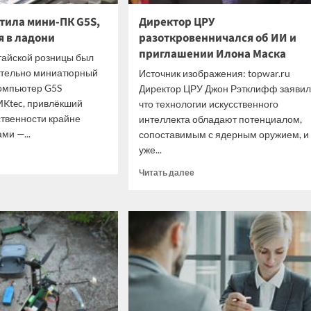
тила мини-ПК G5S,
Директор ЦРУ
 в ладони
разоткровенничался об ИИ и
приглашении Илона Маска
тайской розницы был
ительно миниатюрный
Источник изображения: topwar.ru
омпьютер G5S
Директор ЦРУ Джон Рэтклифф заявил
MKtec, привлёкший
что технологии искусственного
твенности крайне
интеллекта обладают потенциалом,
и —...
сопоставимым с ядерным оружием, и
уже...
итать
ше
Прочитать
Читать далее
больше
ec
о
стила
Директор
-
ЦРУ
разоткровенничался
об
щающийся
ИИ
и
ни
приглашении
Илона