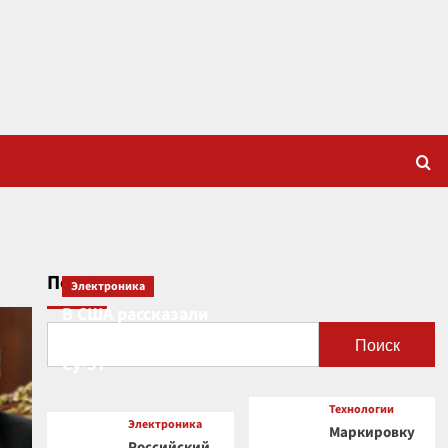
Поиск
Электроника
В США рассказали
о новой роли
Поиск
Су-57
Технологии
Электроника
Маркировку
Российский