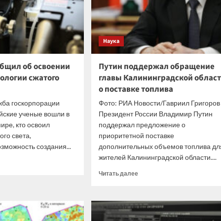
Наука
общил об освоении
Путин поддержал обращение
ологии сжатого
главы Калининградской облас
о поставке топлива
жба госкорпорации
Фото: РИА Новости/Гавриил Григоров
йские ученые вошли в
Президент России Владимир Путин
ире, кто освоил
поддержал предложение о
ого света,
приоритетной поставке
можность создания...
дополнительных объемов топлива дл
жителей Калининградской области....
итать
ше
Прочитать
Читать далее
больше
атом»
о
щил
Путин
поддержал
ении
обращение