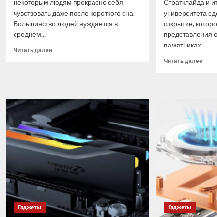
некоторым людям прекрасно себя
Стратклайда и и
чувствовать даже после короткого сна.
университета с
Большинство людей нуждается в
открытие, котор
среднем...
представления о
памятниках....
Прочитать
Читать далее
больше
Проч
Читать далее
о
боль
Редкая
о
генетическая
Учён
мутация
счит
позволяет
что
некоторым
обна
людям
«гиг
высыпаться
подз
за
горо
4
под
часа
пира
в
Гизы
сутки
Гаджеты
Гаджеты