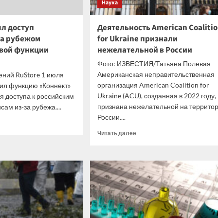
Наука
ще
тает»
ыл доступ
Деятельность American Coaliti
за рубежом
for Ukraine признали
ерская
вой функции
нежелательной в России
ктивности
Фото: ИЗВЕСТИЯ/Татьяна Полевая
ировок
Американская неправительственная
ний RuStore 1 июля
организация American Coalition for
тил функцию «Коннект»
Ukraine (ACU), созданная в 2022 году,
я доступа к российским
признана нежелательной на террито
ам из-за рубежа....
России....
итать
ше
Прочитать
Читать далее
больше
ore
о
ыл
Деятельность
уп
American
суслугам
Coalition
убежом
for
мощью
Ukraine
й
признали
ции
нежелательной