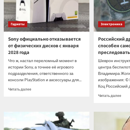
Гаджеты
Электроника
Sony официально отказывается
Российский др
от физических дисков с января
способен сам
2028 года
преследовать
Что ж, настал переломный момент в
Шеврон инструкт
истории Sony, а точнее её игрового
центра беспило
подразделения, ответственного за
Владимира Жоги
консоли PlayStation и аксессуары для...
изображения: © 
Коц Российский д
Прочитать
Читать далее
больше
Проч
Читать далее
о
боль
Sony
о
официально
Росс
отказывается
дрон
от
«Вел
физических
с