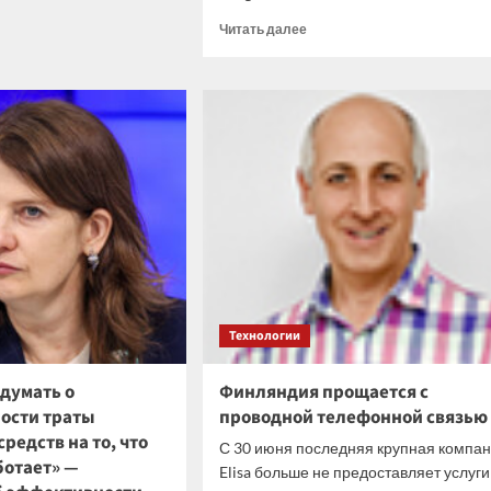
ал
Прочитать
рнета
Читать далее
больше
о
ФАС
выдала
Apple
предупреждение
о
возможном
штрафе
в
четыре
миллиарда
рублей
Технологии
думать о
Финляндия прощается с
ости траты
проводной телефонной связью
средств на то, что
С 30 июня последняя крупная компа
ботает» —
Elisa больше не предоставляет услуги