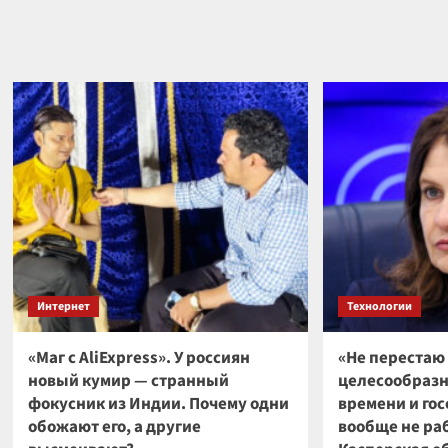
разв
известно
инте
о
применении
ВС
России
инновационных
дронов
в
зоне
СВО
Интернет
Технологии
«Маг с AliExpress». У россиян
«Не перестаю 
новый кумир — странный
целесообразн
фокусник из Индии. Почему одни
времени и гос
обожают его, а другие
вообще не ра