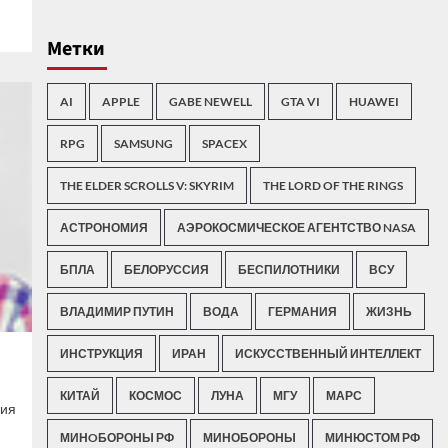
Метки
AI
APPLE
GABE NEWELL
GTA VI
HUAWEI
RPG
SAMSUNG
SPACEX
THE ELDER SCROLLS V: SKYRIM
THE LORD OF THE RINGS
АСТРОНОМИЯ
АЭРОКОСМИЧЕСКОЕ АГЕНТСТВО NASA
БПЛА
БЕЛОРУССИЯ
БЕСПИЛОТНИКИ
ВСУ
ВЛАДИМИР ПУТИН
ВОДА
ГЕРМАНИЯ
ЖИЗНЬ
ИНСТРУКЦИЯ
ИРАН
ИСКУССТВЕННЫЙ ИНТЕЛЛЕКТ
КИТАЙ
КОСМОС
ЛУНА
МГУ
МАРС
ния
МИНOБОРОНЫ РФ
МИНОБОРОНЫ
МИНЮСТОМ РФ