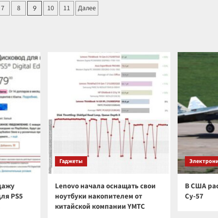
А
7
8
10
11
Далее
9
эффективнее:
созданы
сорбенты
для
вчатки
очистки
воды
от
красителей
Гаджеты
Электрон
дажу
Lenovo начала оснащать свои
В США ра
для PS5
ноутбуки накопителем от
Су-57
а
китайской компании YMTC