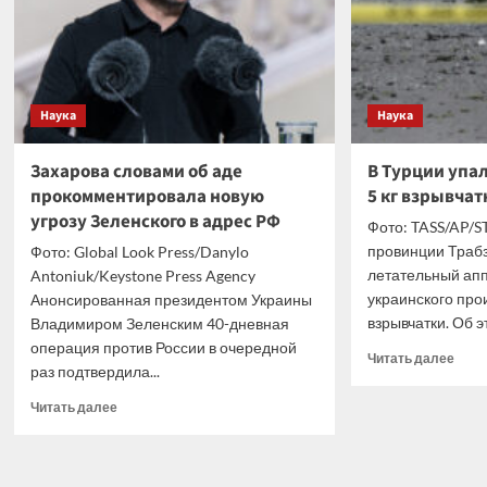
«Кон
Наука
Наука
Захарова словами об аде
В Турции упа
прокомментировала новую
5 кг взрывчат
угрозу Зеленского в адрес РФ
Фото: TASS/AP/S
провинции Траб
Фото: Global Look Press/Danylo
летательный апп
Antoniuk/Keystone Press Agency
украинского прои
Анонсированная президентом Украины
взрывчатки. Об эт
Владимиром Зеленским 40-дневная
операция против России в очередной
Проч
Читать далее
раз подтвердила...
боль
о
Прочитать
Читать далее
В
больше
Турц
о
упал
Захарова
укра
словами