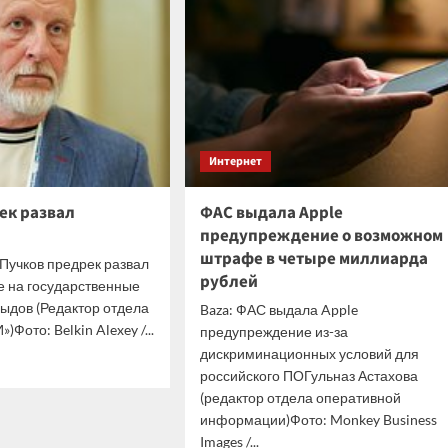
работу
обен
шахта
стоятельно
по
ледовать
добыче
редкоземельных
металлов
Интернет
ек развал
ФАС выдала Apple
предупреждение о возможном
штрафе в четыре миллиарда
Пучков предрек развал
рублей
е на государственные
ыдов (Редактор отдела
Baza: ФАС выдала Apple
Фото: Belkin Alexey /...
предупреждение из-за
дискриминационных условий для
итать
российского ПОГульназ Астахова
ше
(редактор отдела оперативной
ин
информации)Фото: Monkey Business
рек
Images /...