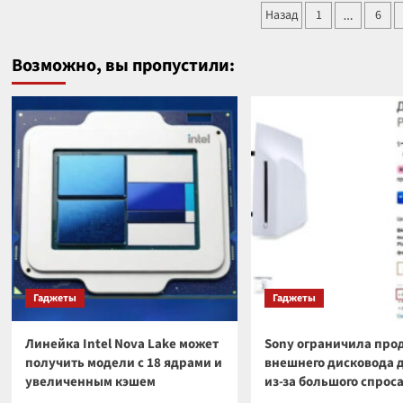
Пагинация
БПЛ
Назад
1
6
…
об
с
записей
аде
5
прокомментировала
Возможно, вы пропустили:
кг
новую
взры
угрозу
Зеленского
в
адрес
РФ
Гаджеты
Гаджеты
Линейка Intel Nova Lake может
Sony ограничила про
получить модели с 18 ядрами и
внешнего дисковода 
увеличенным кэшем
из-за большого спрос