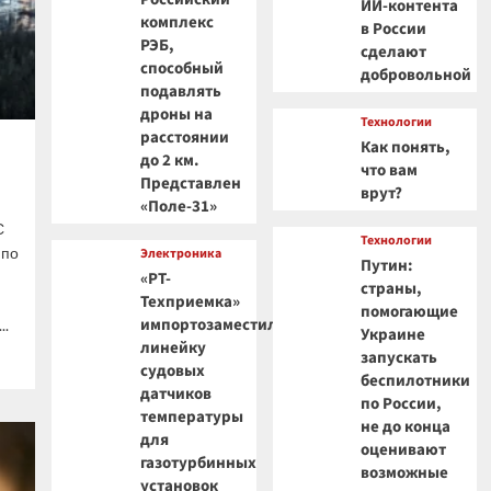
ИИ-контента
комплекс
в России
РЭБ,
сделают
способный
добровольной
подавлять
дроны на
Технологии
расстоянии
Как понять,
до 2 км.
что вам
Представлен
врут?
«Поле-31»
С
Технологии
 по
Электроника
Путин:
«РТ-
страны,
Техприемка»
помогающие
импортозаместила
..
Украине
линейку
запускать
судовых
беспилотники
датчиков
по России,
температуры
не до конца
для
оценивают
газотурбинных
возможные
установок