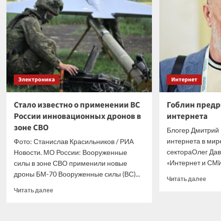
дисков
ИИ
с
спос
января
само
2028
прес
года
цель
Электроника
Интернет
Стало известно о применении ВС
Гоблин предр
России инновационных дронов в
интернета
зоне СВО
Блогер Дмитрий 
интернета в мир
Фото: Станислав Красильников / РИА
сектораОлег Дав
Новости. МО России: Вооруженные
«Интернет и СМИ»)
силы в зоне СВО применили новые
дроны БМ-70 Вооруженные силы (ВС)...
Проч
Читать далее
боль
Прочитать
Читать далее
о
больше
Гобл
о
пред
Стало