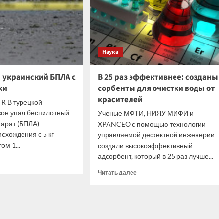
нект»
в
России
Наука
л украинский БПЛА с
В 25 раз эффективнее: созданы
ки
сорбенты для очистки воды от
красителей
TR В турецкой
зон упал беспилотный
Ученые МФТИ, НИЯУ МИФИ и
арат (БПЛА)
XPANCEO с помощью технологии
схождения с 5 кг
управляемой дефектной инженерии
ом 1...
создали высокоэффективный
адсорбент, который в 25 раз лучше...
итать
ше
Прочитать
Читать далее
больше
о
ии
В
25
инский
раз