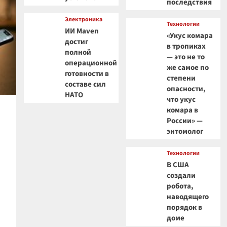
последствия
Электроника
Технологии
ИИ Maven
«Укус комара
достиг
в тропиках
полной
— это не то
операционной
же самое по
готовности в
степени
составе сил
опасности,
НАТО
что укус
комара в
России» —
энтомолог
Технологии
В США
создали
робота,
наводящего
порядок в
доме