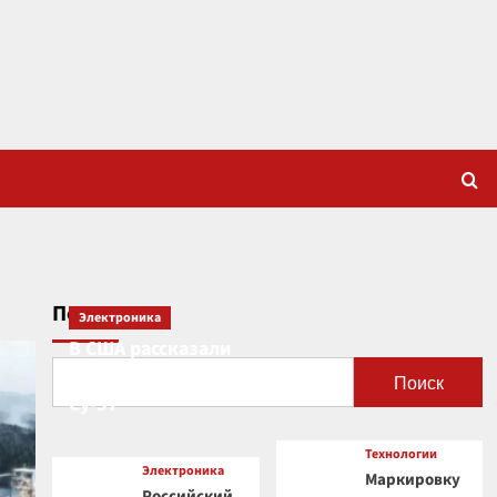
Поиск
Электроника
В США рассказали
о новой роли
Поиск
Су-57
Технологии
Электроника
Маркировку
Российский