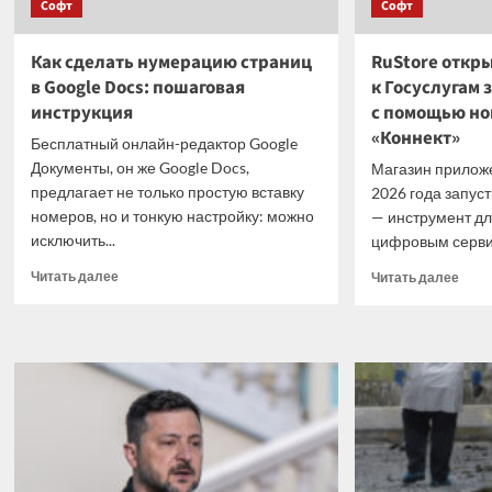
обожают
Софт
Софт
вооб
его,
не
а
рабо
Как сделать нумерацию страниц
RuStore откр
другие
—
в Google Docs: пошаговая
к Госуслугам 
высмеивают?
Касп
инструкция
с помощью но
об
«Коннект»
эффе
Бесплатный онлайн-редактор Google
блок
Документы, он же Google Docs,
Магазин приложе
предлагает не только простую вставку
2026 года запус
номеров, но и тонкую настройку: можно
— инструмент дл
исключить...
цифровым сервис
Прочитать
Проч
Читать далее
Читать далее
больше
боль
о
о
Как
RuSt
сделать
откр
нумерацию
дост
страниц
к Го
в Google
за р
Docs:
с по
пошаговая
ново
инструкция
функ