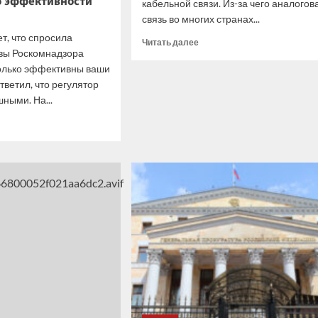
б эффективности
кабельной связи. Из-за чего аналогов
связь во многих странах...
т, что спросила
Прочитать
Читать далее
авы Роскомнадзора
больше
о
колько эффективны ваши
Финляндия
тветил, что регулятор
прощается
ными. На...
с
итать
проводной
ше
телефонной
связью
стаю
ть
сообразности
ы
ени
редств