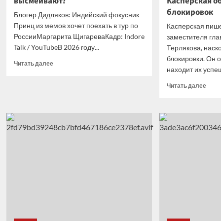
высмеивают?
Касперская о
блокировок
Блогер Дидляков: Индийский фокусник
Принц из мемов хочет поехать в тур по
Касперская пише
РоссииМаргарита ЩигареваКадр: Indore
заместителя гл
Talk / YouTubeВ 2026 году...
Терлякова, нас
блокировки. Он о
Прочитать
Читать далее
находит их успеш
больше
о
Проч
Читать далее
«Маг
боль
с
о
AliExpress».
«Не
У
пере
россиян
дума
новый
о
кумир
целе
—
трат
странный
врем
фокусник
и
из
госс
Индии.
на
Почему
то,
одни
что