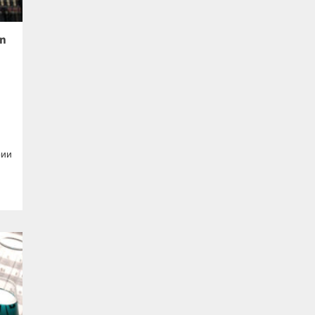
on
рии