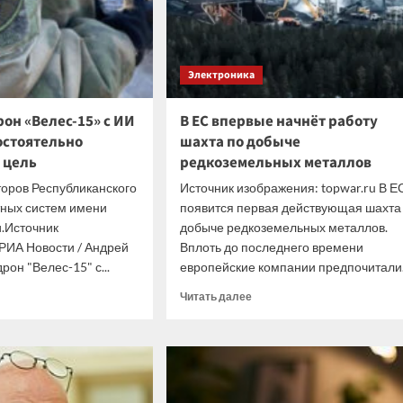
Электроника
он «Велес-15» с ИИ
В ЕС впервые начнёт работу
остоятельно
шахта по добыче
 цель
редкоземельных металлов
оров Республиканского
Источник изображения: topwar.ru В Е
тных систем имени
появится первая действующая шахта
.Источник
добыче редкоземельных металлов.
РИА Новости / Андрей
Вплоть до последнего времени
рон "Велес-15" с...
европейские компании предпочитали.
итать
Прочитать
Читать далее
ше
больше
о
ийский
В
ЕС
ес-15»
впервые
начнёт