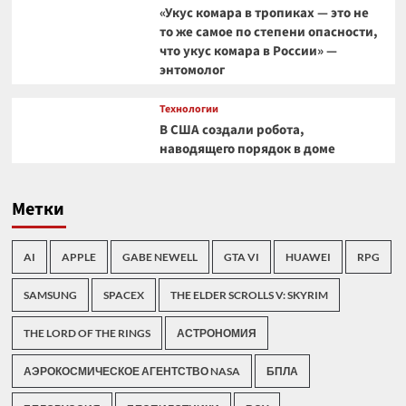
«Укус комара в тропиках — это не
то же самое по степени опасности,
что укус комара в России» —
энтомолог
Технологии
В США создали робота,
наводящего порядок в доме
Метки
AI
APPLE
GABE NEWELL
GTA VI
HUAWEI
RPG
SAMSUNG
SPACEX
THE ELDER SCROLLS V: SKYRIM
THE LORD OF THE RINGS
АСТРОНОМИЯ
АЭРОКОСМИЧЕСКОЕ АГЕНТСТВО NASA
БПЛА