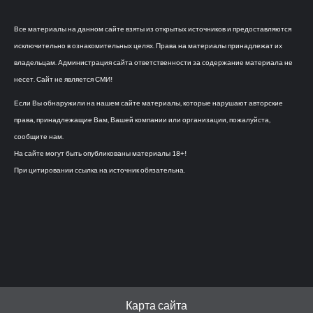
Все материалы на данном сайте взяты из открытых источников и предоставляются
исключительно в ознакомительных целях. Права на материалы принадлежат их
владельцам. Администрация сайта ответственности за содержание материала не
несет. Сайт не является СМИ!
Если Вы обнаружили на нашем сайте материалы, которые нарушают авторские
права, принадлежащие Вам, Вашей компании или организации, пожалуйста,
сообщите нам.
На сайте могут быть опубликованы материалы 18+!
При цитировании ссылка на источник обязательна.
Карта сайта