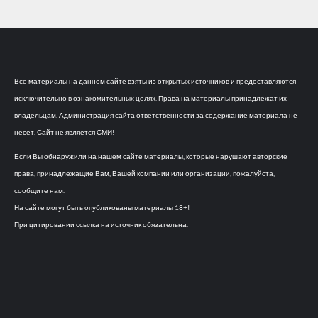
Все материалы на данном сайте взяты из открытых источников и предоставляются
исключительно в ознакомительных целях. Права на материалы принадлежат их
владельцам. Администрация сайта ответственности за содержание материала не
несет. Сайт не является СМИ!
Если Вы обнаружили на нашем сайте материалы, которые нарушают авторские
права, принадлежащие Вам, Вашей компании или организации, пожалуйста,
сообщите нам.
На сайте могут быть опубликованы материалы 18+!
При цитировании ссылка на источник обязательна.