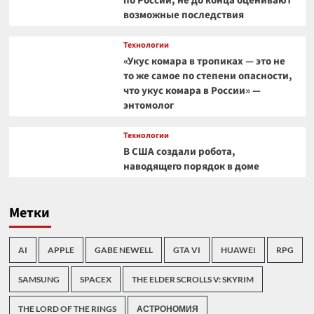
по России, не до конца оценивают
возможные последствия
Технологии
«Укус комара в тропиках — это не
то же самое по степени опасности,
что укус комара в России» —
энтомолог
Технологии
В США создали робота,
наводящего порядок в доме
Метки
AI
APPLE
GABE NEWELL
GTA VI
HUAWEI
RPG
SAMSUNG
SPACEX
THE ELDER SCROLLS V: SKYRIM
THE LORD OF THE RINGS
АСТРОНОМИЯ